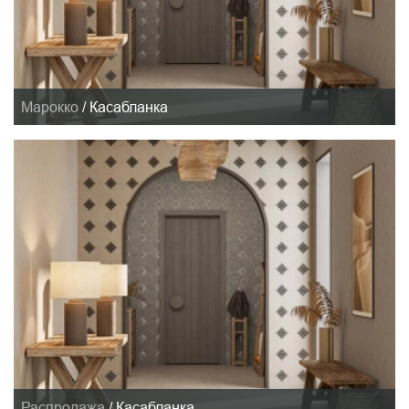
Марокко
/
Касабланка
Распродажа
/
Касабланка