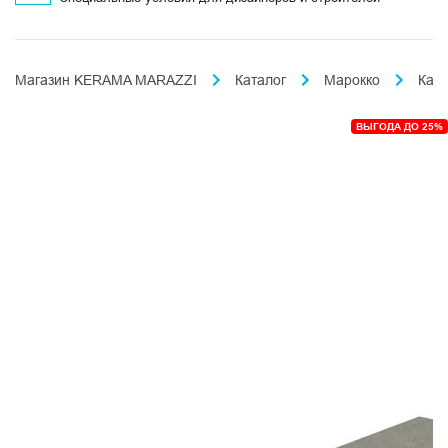
Магазин KERAMA MARAZZI
Каталог
Марокко
Кас
ВЫГОДА ДО 25%