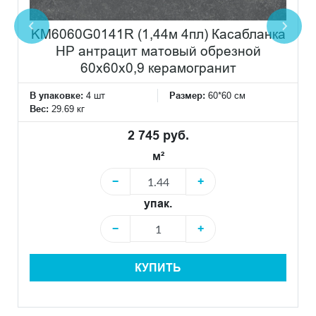
KM6060G0141R (1,44м 4пл) Касабланка
HP антрацит матовый обрезной
60x60x0,9 керамогранит
В упаковке:
4 шт
Размер:
60*60 см
Вес:
29.69 кг
2 745 руб.
м²
−
+
упак.
−
+
КУПИТЬ