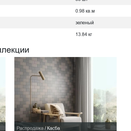
0.98 кв.м
зеленый
13.84 кг
ллекции
Распродажа
/
Касба