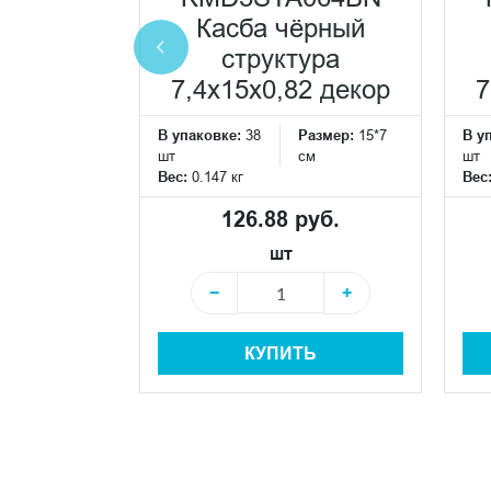
0,82
Касба чёрный
еская
структура
ка
7,4x15x0,82 декор
7
Размер:
15*7
В упаковке:
38
Размер:
15*7
В у
см
шт
см
шт
Вес:
0.147 кг
Вес
2
б./м
126.88 руб.
 руб.
шт
−
+
+
КУПИТЬ
+
Ь