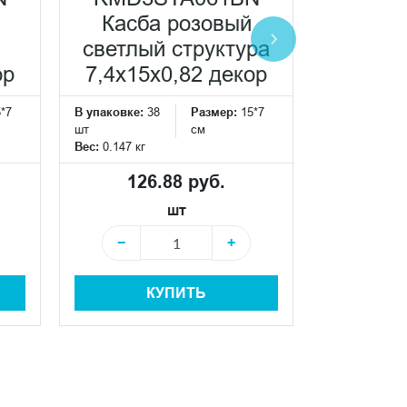
Касба розовый
Кас
светлый структура
ст
ор
7,4x15x0,82 декор
7,4x15
*7
В упаковке:
38
Размер:
15*7
В упаковке:
3
шт
см
шт
Вес:
0.147 кг
Вес:
0.147 кг
126.88 руб.
126
шт
−
+
−
КУПИТЬ