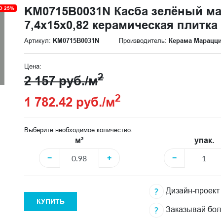
KM0715B0031N Касба зелёный ма
О 25%
7,4x15x0,82 керамическая плитка
Артикул:
KM0715B0031N
Производитель:
Керама Марацц
Цена:
2
2 157 руб./м
2
1 782.42 руб./м
Выберите необходимое количество:
м²
упак.
−
+
−
Дизайн-проект
КУПИТЬ
Заказывай бо