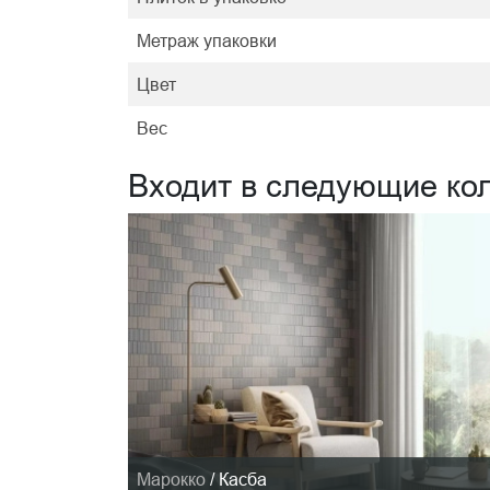
Метраж упаковки
Цвет
Вес
Входит в следующие ко
Марокко
/
Касба