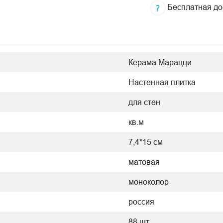
Бесплатная до
Керама Марацци
Настенная плитка
для стен
кв.м
7,4*15 см
матовая
моноколор
россия
88 шт