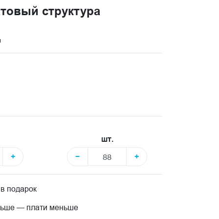
товый структура
и
шт.
+
−
+
 в подарок
льше — плати меньше