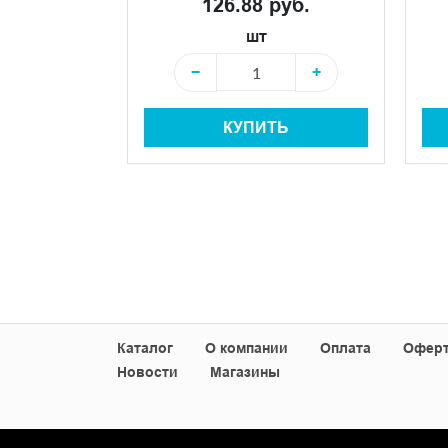
126.88 руб.
 руб.
шт
−
+
+
КУПИТЬ
+
Ь
Каталог
О компании
Оплата
Офер
Новости
Магазины