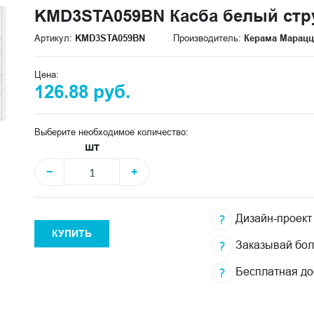
KMD3STA059BN Касба белый струк
Артикул:
KMD3STA059BN
Производитель:
Керама Марац
Цена:
126.88 руб.
Выберите необходимое количество:
шт
−
+
Дизайн-проект
КУПИТЬ
Заказывай бо
Бесплатная до