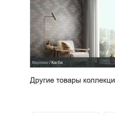
Марокко
/
Касба
Другие товары коллекц