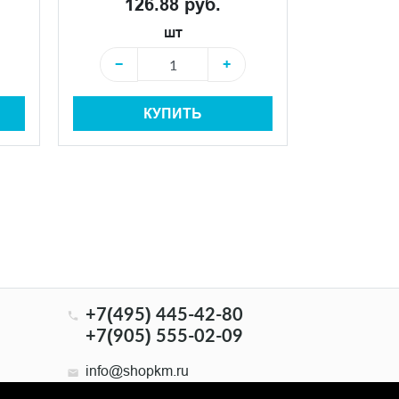
126.88 руб.
126
шт
−
+
−
КУПИТЬ
+7(495) 445-42-80
+7(905) 555-02-09
info@shopkm.ru