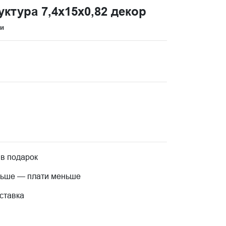
тура 7,4x15x0,82 декор
ци
 в подарок
льше — плати меньше
ставка