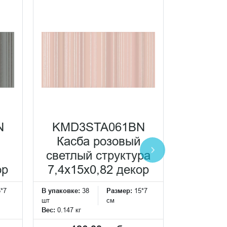
N
KMD3STA061BN
KMD3
Касба розовый
Кас
светлый структура
ст
ор
7,4x15x0,82 декор
7,4x15
*7
В упаковке:
38
Размер:
15*7
В упаковке:
3
шт
см
шт
Вес:
0.147 кг
Вес:
0.147 кг