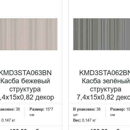
KMD3STA063BN
KMD3STA062B
Касба бежевый
Касба зелёный
структура
структура
,4x15x0,82 декор
7,4x15x0,82 дек
паковке:
38
Размер:
15*7
В упаковке:
38
Размер:
15
см
шт
см
:
0.147 кг
Вес:
0.147 кг