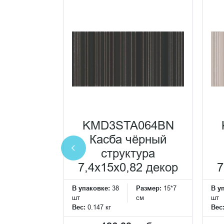
 25%
0001N
елый
руктура
KMD3STA064BN
0,82
Касба чёрный
еская
структура
ка
7,4x15x0,82 декор
7
Размер:
15*7
В упаковке:
38
Размер:
15*7
В у
см
шт
см
шт
Вес:
0.147 кг
Вес
2
б./м