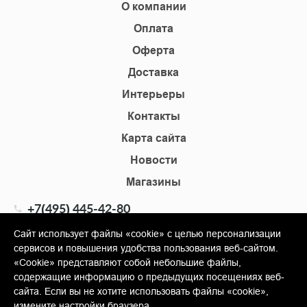
О компании
Оплата
Оферта
Доставка
Интерьеры
Контакты
Карта сайта
Новости
Магазины
+7(495) 445-42-80
+7(905) 555-02-09
Сайт использует файлы «cookie» с целью персонализации
сервисов и повышения удобства пользования веб-сайтом.
info@shopkm.ru
«Cookie» представляют собой небольшие файлы,
содержащие информацию о предыдущих посещениях веб-
© Copyright 2013-2026 KERAMA MARAZZI, ООО «Гамма
сайта. Если вы не хотите использовать файлы «cookie»,
Керамика»
измените настройки браузера.