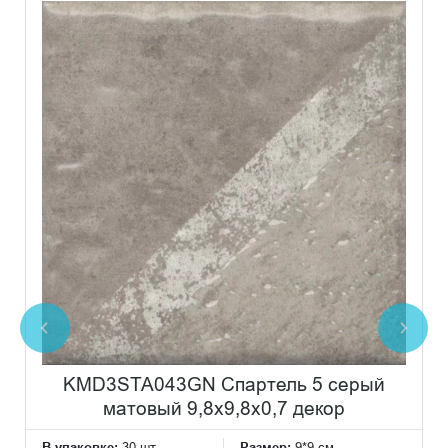
KMD3STA043GN Спартель 5 серый
матовый 9,8x9,8x0,7 декор
В упаковке:
30 шт
Размер:
9*9 см