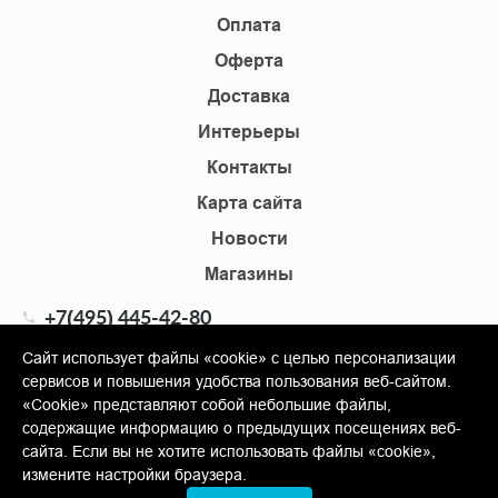
Оплата
Оферта
Доставка
Интерьеры
Контакты
Карта сайта
Новости
Магазины
+7(495) 445-42-80
+7(905) 555-02-09
Сайт использует файлы «cookie» с целью персонализации
сервисов и повышения удобства пользования веб-сайтом.
info@shopkm.ru
«Cookie» представляют собой небольшие файлы,
содержащие информацию о предыдущих посещениях веб-
© Copyright 2013-2026 KERAMA MARAZZI, ООО «Гамма
сайта. Если вы не хотите использовать файлы «cookie»,
Керамика»
измените настройки браузера.