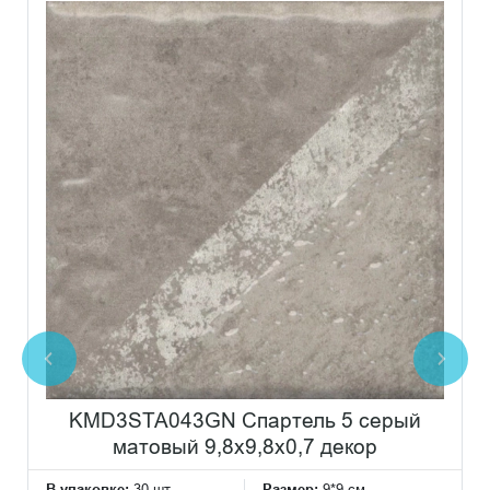
KMD3STA043GN Спартель 5 серый
матовый 9,8x9,8x0,7 декор
В упаковке:
30 шт
Размер:
9*9 см