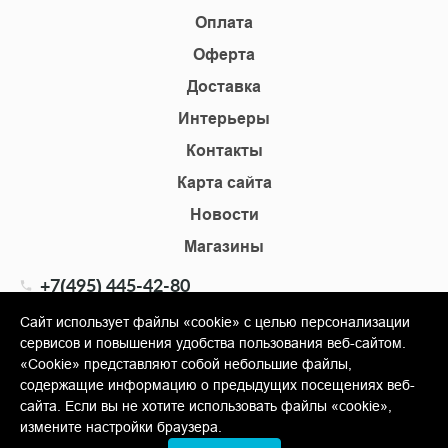
Оплата
Оферта
Доставка
Интерьеры
Контакты
Карта сайта
Новости
Магазины
+7(495) 445-42-80
+7(905) 555-02-09
Сайт использует файлы «cookie» с целью персонализации
сервисов и повышения удобства пользования веб-сайтом.
info@shopkm.ru
«Cookie» представляют собой небольшие файлы,
содержащие информацию о предыдущих посещениях веб-
© Copyright 2013-2026 KERAMA MARAZZI, ООО «Гамма
сайта. Если вы не хотите использовать файлы «cookie»,
Керамика»
измените настройки браузера.