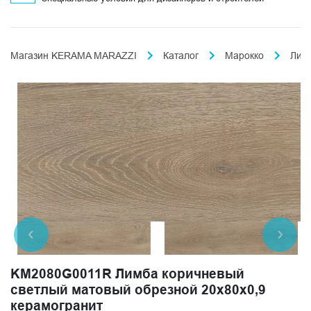
Магазин KERAMA MARAZZI
Каталог
Марокко
Лим
KM2080G0011R Лимба коричневый
светлый матовый обрезной 20x80x0,9
керамогранит