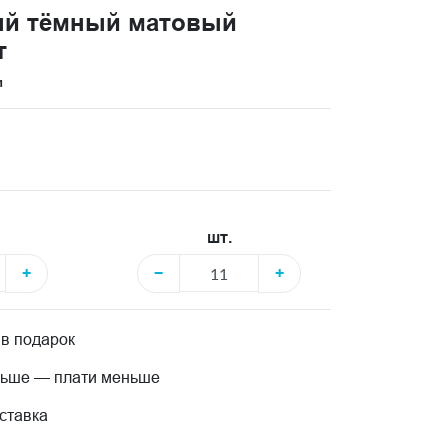
ый тёмный матовый
т
и
шт.
+
−
+
 в подарок
льше — плати меньше
ставка