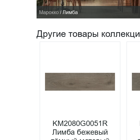
Марокко
/
Лимба
Другие товары коллекц
0001R
KM2080G0051R
ерый
Лимба бежевый