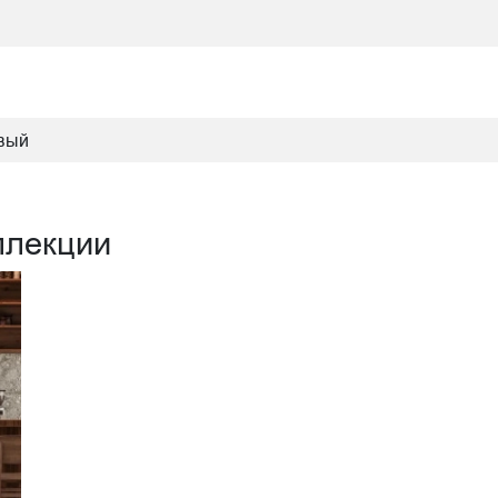
овый
ллекции