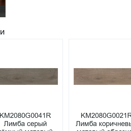
ии
KM2080G0041R
KM2080G0021
Лимба серый
Лимба коричнев