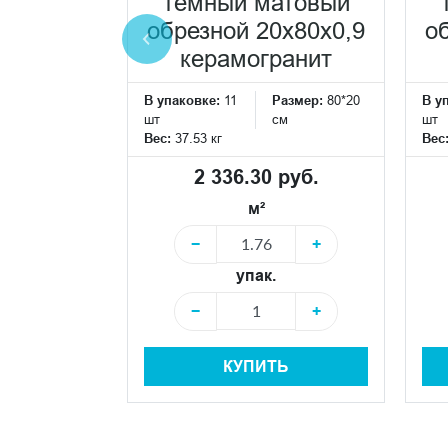
атовый
тёмный матовый
0x80x0,9
обрезной 20x80x0,9
о
ранит
керамогранит
Размер:
80*20
В упаковке:
11
Размер:
80*20
В у
см
шт
см
шт
Вес:
37.53 кг
Вес
 руб.
2 336.30 руб.
м²
+
−
+
упак.
+
−
+
Ь
КУПИТЬ