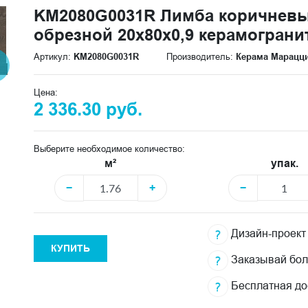
KM2080G0031R Лимба коричнев
обрезной 20x80x0,9 керамограни
Артикул:
KM2080G0031R
Производитель:
Керама Марацц
Цена:
2 336.30 руб.
Выберите необходимое количество:
м²
упак.
−
+
−
Дизайн-проект
КУПИТЬ
Заказывай бо
Бесплатная до