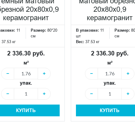
тёмный матовый
матовый обрезн
брезной 20x80x0,9
20x80x0,9
керамогранит
керамогранит
паковке:
11
Размер:
80*20
В упаковке:
11
Размер:
8
см
шт
см
:
37.53 кг
Вес:
37.53 кг
2 336.30 руб.
2 336.30 руб.
м²
м²
−
+
−
+
упак.
упак.
−
+
−
+
КУПИТЬ
КУПИТЬ