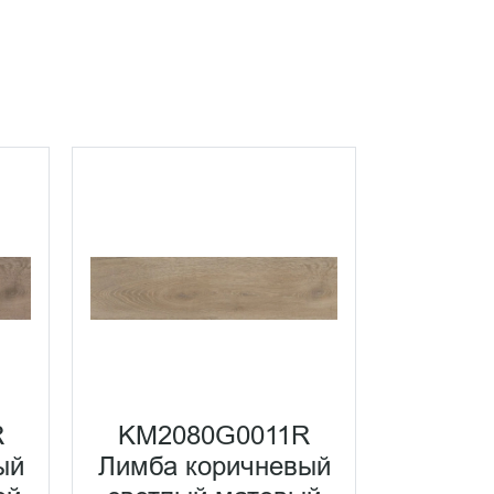
R
KM2080G0011R
KM20
ый
Лимба коричневый
Лим