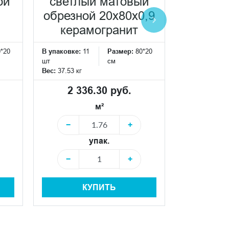
ой
светлый матовый
светл
обрезной 20x80x0,9
обрезно
керамогранит
кера
0*20
В упаковке:
11
Размер:
80*20
В упаковке:
1
шт
см
шт
Вес:
37.53 кг
Вес:
37.53 кг
2 336.30 руб.
2 33
м²
−
+
−
упак.
−
+
−
КУПИТЬ