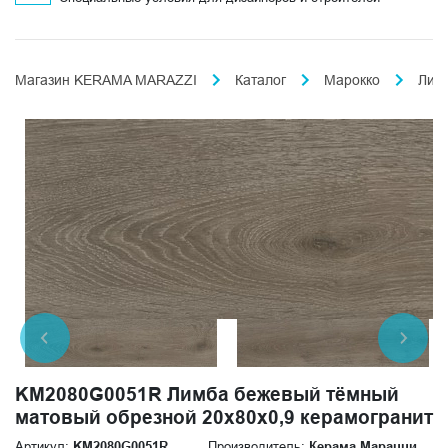
Магазин KERAMA MARAZZI
Каталог
Марокко
Лим
KM2080G0051R Лимба бежевый тёмный
матовый обрезной 20x80x0,9 керамогранит
Артикул:
KM2080G0051R
Производитель:
Керама Марацци