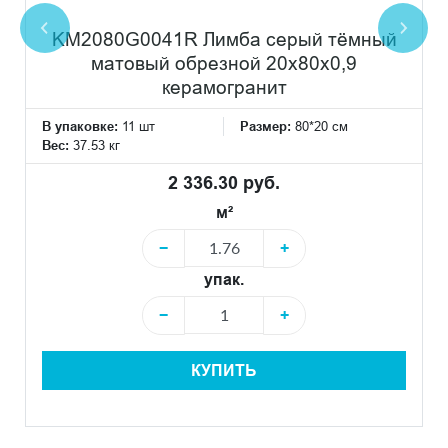
KM2080G0041R Лимба серый тёмный
матовый обрезной 20x80x0,9
керамогранит
В упаковке:
11 шт
Размер:
80*20 см
Вес:
37.53 кг
2 336.30 руб.
м²
−
+
упак.
−
+
КУПИТЬ