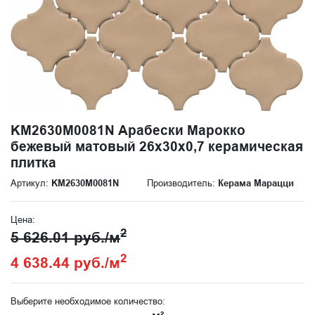
KM2630M0081N Арабески Марокко
бежевый матовый 26x30x0,7 керамическая
плитка
Артикул:
KM2630M0081N
Производитель:
Керама Марацци
Цена:
2
5 626.01 руб./м
2
4 638.44 руб./м
Выберите необходимое количество: