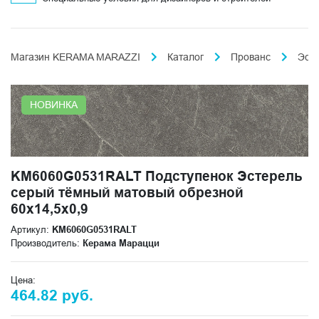
Магазин KERAMA MARAZZI
Каталог
Прованс
Эст
НОВИНКА
KM6060G0531RALT Подступенок Эстерель
серый тёмный матовый обрезной
60x14,5x0,9
Артикул:
KM6060G0531RALT
Производитель:
Керама Марацци
Цена:
464.82 руб.