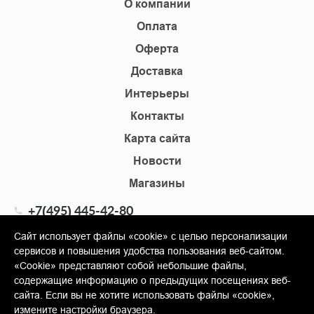
О компании
Оплата
Оферта
Доставка
Интерьеры
Контакты
Карта сайта
Новости
Магазины
+7(495) 445-42-80
+7(905) 555-02-09
Сайт использует файлы «cookie» с целью персонализации
сервисов и повышения удобства пользования веб-сайтом.
info@shopkm.ru
«Cookie» представляют собой небольшие файлы,
содержащие информацию о предыдущих посещениях веб-
© Copyright 2013-2026 KERAMA MARAZZI, ООО «Гамма
сайта. Если вы не хотите использовать файлы «cookie»,
Керамика»
измените настройки браузера.