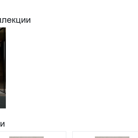
ллекции
ии