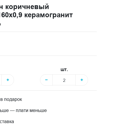
он коричневый
60x0,9 керамогранит
и
шт.
+
−
+
 в подарок
льше — плати меньше
ставка