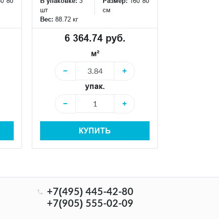
60*80
В упаковке:
3
Размер:
160*80
шт
см
Вес:
88.72 кг
6 364.74 руб.
м²
−
+
упак.
−
+
КУПИТЬ
+7(495) 445-42-80
+7(905) 555-02-09