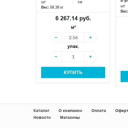
В у
шт
см
шт
Вес:
58.38 кг
Вес
6 267.14 руб.
м²
−
+
упак.
−
+
КУПИТЬ
Каталог
О компании
Оплата
Офер
Новости
Магазины