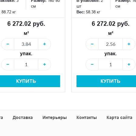
паковке:
3
Размер:
160*80
В упаковке:
2
Размер:
1
см
шт
см
:
88.72 кг
Вес:
58.38 кг
6 272.02 руб.
6 272.02 руб.
м²
м²
−
+
−
+
упак.
упак.
−
+
−
+
КУПИТЬ
КУПИТЬ
та
Доставка
Интерьеры
Контакты
Карта сайта