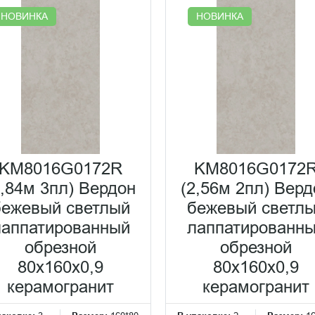
НОВИНКА
НОВИНКА
KM8016G0172R
KM8016G0172
3,84м 3пл) Вердон
(2,56м 2пл) Верд
бежевый светлый
бежевый светл
лаппатированный
лаппатированн
обрезной
обрезной
80x160x0,9
80x160x0,9
керамогранит
керамогранит