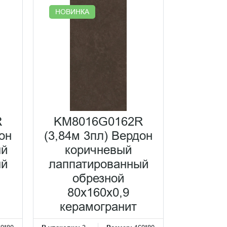
НОВИНКА
R
KM8016G0162R
он
(3,84м 3пл) Вердон
ый
коричневый
ый
лаппатированный
обрезной
80x160x0,9
керамогранит