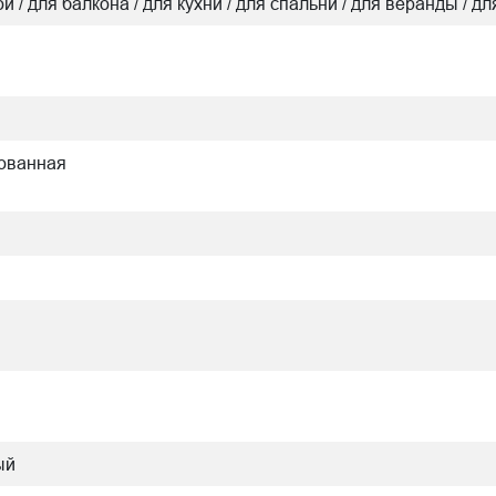
ой / для балкона / для кухни / для спальни / для веранды / д
рованная
ый