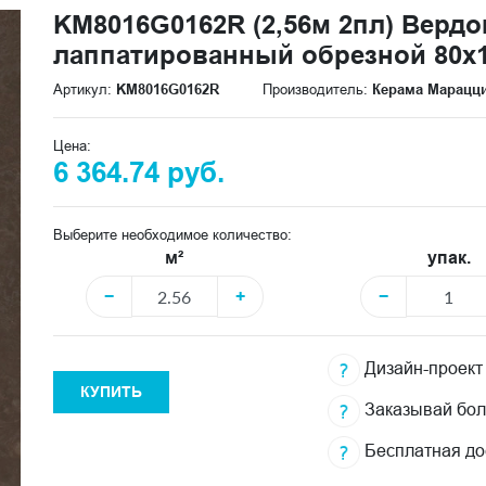
KM8016G0162R (2,56м 2пл) Верд
лаппатированный обрезной 80x1
Артикул:
KM8016G0162R
Производитель:
Керама Марацц
Цена:
6 364.74 руб.
Выберите необходимое количество:
м²
упак.
−
+
−
Дизайн-проект
КУПИТЬ
Заказывай бо
Бесплатная до