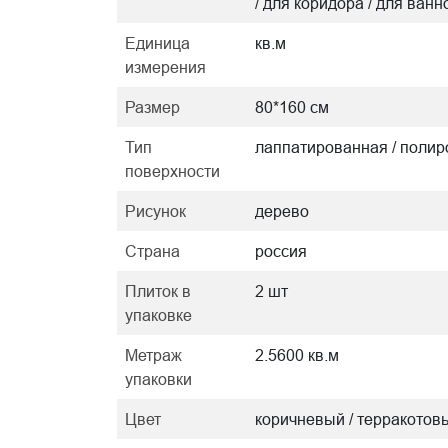
/ для коридора / для ванн
Единица
кв.м
измерения
Размер
80*160 см
Тип
лаппатированная / поли
поверхности
Рисунок
дерево
Страна
россия
Плиток в
2 шт
упаковке
Метраж
2.5600 кв.м
упаковки
Цвет
коричневый / терракотов