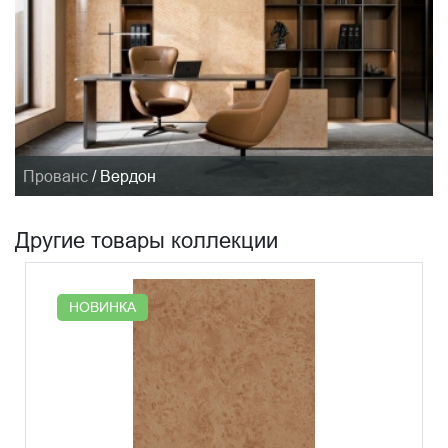
Прованс
/
Вердон
Другие товары коллекции
НОВИНКА