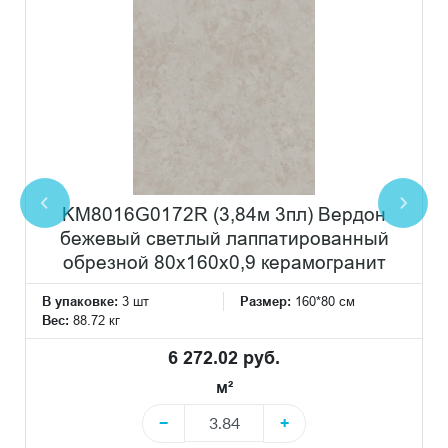
KM8016G0172R (3,84м 3пл) Вердон
бежевый светлый лаппатированный
обрезной 80x160x0,9 керамогранит
В упаковке:
3 шт
Размер:
160*80 см
Вес:
88.72 кг
6 272.02 руб.
м²
−
+