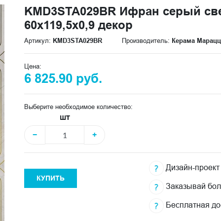
KMD3STA029BR Ифран серый св
60x119,5x0,9 декор
Артикул:
KMD3STA029BR
Производитель:
Керама Марац
Цена:
6 825.90 руб.
Выберите необходимое количество:
шт
−
+
Дизайн-проект
КУПИТЬ
Заказывай бо
Бесплатная до