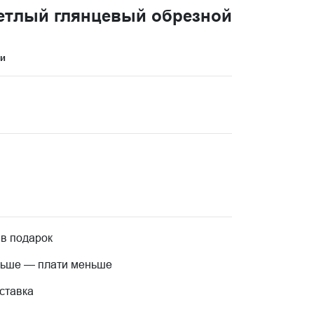
етлый глянцевый обрезной
ци
 в подарок
льше — плати меньше
ставка