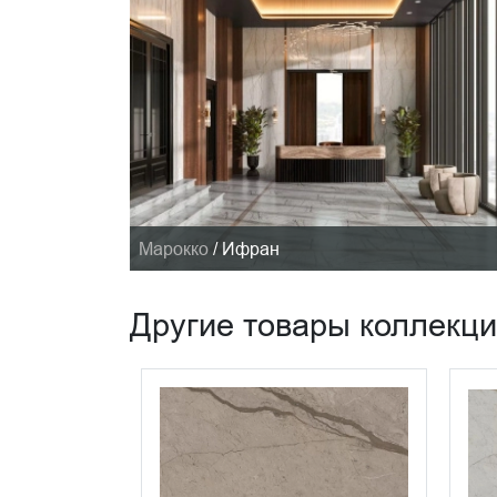
Марокко
/
Ифран
Другие товары коллекц