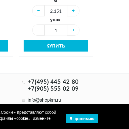
м²
−
+
−
упак.
−
+
−
КУПИТЬ
+7(495) 445-42-80
+7(905) 555-02-09
info@shopkm.ru
«Cookie» представляют собой
файлы «cookie», измените
Я принимаю