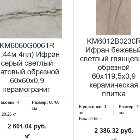
KM6012B0230
KM6060G0061R
Ифран бежевы
1,44м 4пл) Ифран
светлый глянцев
серый светлый
обрезной
атовый обрезной
60x119,5x0,9
60x60x0,9
керамическая
керамогранит
плитка
паковке:
4
Размер:
60*60
В упаковке:
3
Размер:
11
см
шт
см
:
28.28 кг
Вес:
34.55 кг
2 601.04 руб.
2 386.32 руб.
м²