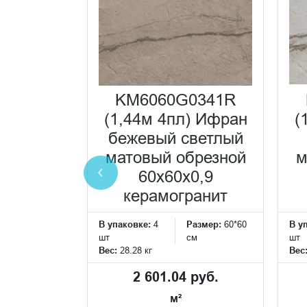
0240R
KM6060G0341R
жевый
(1,44м 4пл) Ифран
(
янцевый
бежевый светлый
обрезной
матовый обрезной
м
,5x1
60x60x0,9
еская
керамогранит
ка
В упаковке:
4
Размер:
60*60
В у
Размер:
119*60
шт
см
шт
см
Вес:
28.28 кг
Вес
2 601.04 руб.
 руб.
м²