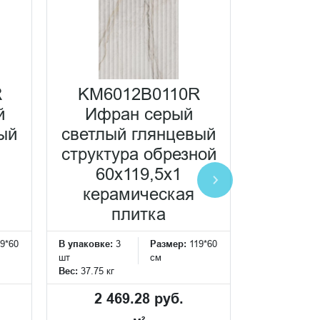
R
KM6012B0110R
KM60
й
Ифран серый
Ифр
ый
светлый глянцевый
светлы
структура обрезной
об
60x119,5x1
60x
керамическая
кера
плитка
п
9*60
В упаковке:
3
Размер:
119*60
В упаковке:
3
шт
см
шт
Вес:
37.75 кг
Вес:
34.55 кг
2 469.28 руб.
2 38