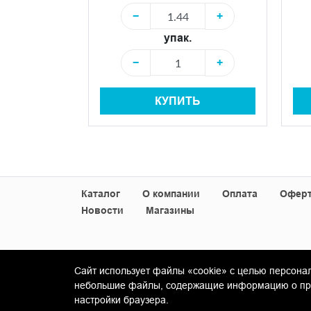
−
+
+
упак.
−
+
+
КУПИТЬ
Ь
Каталог
О компании
Оплата
Офер
Новости
Магазины
Сайт использует файлы «cookie» с целью персона
© Copyright 2013-2026 KERAMA MARAZZI, ООО 
небольшие файлы, содержащие информацию о пред
настройки браузера.