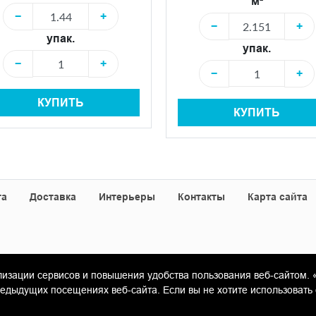
м²
−
+
−
+
упак.
упак.
−
+
−
+
КУПИТЬ
КУПИТЬ
та
Доставка
Интерьеры
Контакты
Карта сайта
лизации сервисов и повышения удобства пользования веб-сайтом. 
«Гамма Керамика»
ыдущих посещениях веб-сайта. Если вы не хотите использовать 