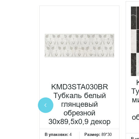
0140R
белый
вый
KMD3STA030BR
Т
ной
Тубкаль белый
м
x0,9
глянцевый
еская
обрезной
о
ка
30x89,5x0,9 декор
Размер:
89*30
В упаковке:
4
Размер:
89*30
см
В у