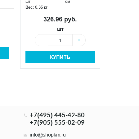
шт
см
шт
Вес:
0.35 кг
Вес:
0.35 кг
326.96 руб.
326
шт
−
+
−
КУПИТЬ
+7(495) 445-42-80
+7(905) 555-02-09
info@shopkm.ru