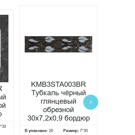
KMB3STA003BR
KMB3
R
Тубкаль чёрный
Тубк
ый
глянцевый
гл
ой
обрезной
об
р
30x7,2x0,9 бордюр
30x7,2
0*30
В упаковке:
20
Размер:
7*30
В упаковке:
2