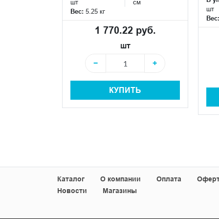
шт
см
шт
Вес:
5.25 кг
Вес
 руб.
1 770.22 руб.
шт
+
−
+
КУПИТЬ
+
Ь
Каталог
О компании
Оплата
Офер
Новости
Магазины