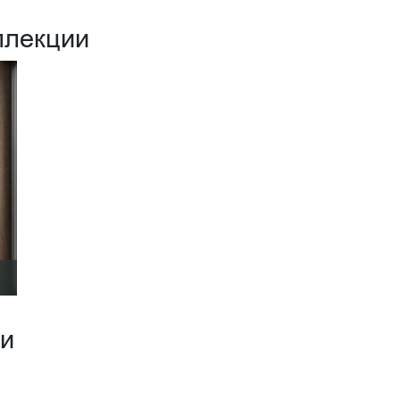
ллекции
ии