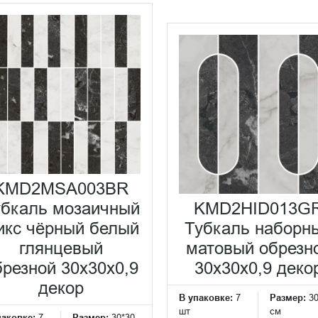
KMD2MSA003BR
убкаль мозаичный
KMD2HID013G
икс чёрный белый
Тубкаль наборн
глянцевый
матовый обрезн
брезной 30x30x0,9
30x30x0,9 деко
декор
В упаковке:
7
Размер:
3
шт
см
паковке:
7
Размер:
30*30