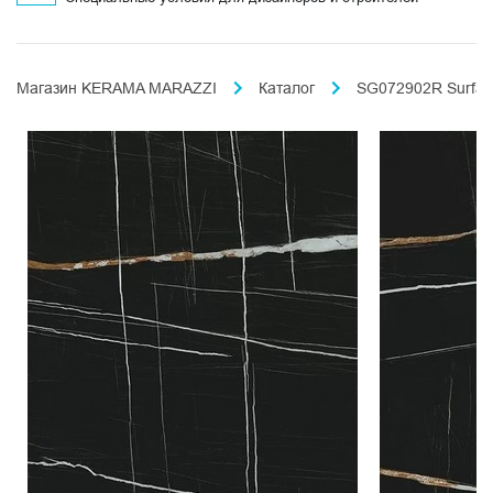
Магазин KERAMA MARAZZI
Каталог
SG072902R Surfac