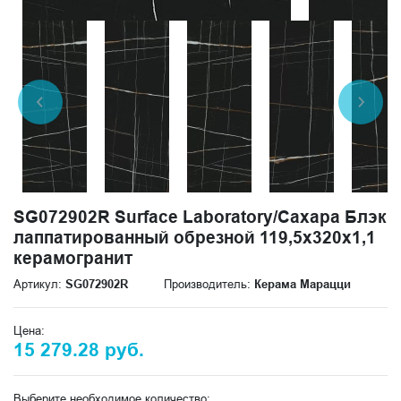
SG072902R Surface Laboratory/Сахара Блэк
лаппатированный обрезной 119,5х320х1,1
керамогранит
Артикул:
SG072902R
Производитель:
Керама Марацци
Цена:
15 279.28 руб.
Выберите необходимое количество: