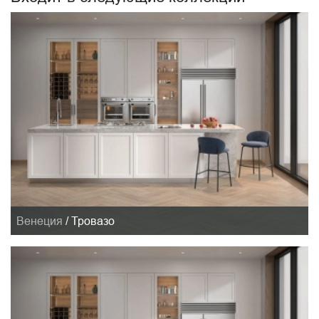
Венеция
/
Тровазо