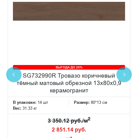
ВЫГОДА ДО 25%
SG732990R Тровазо коричневый
тёмный матовый обрезной 13x80x0,9
керамогранит
В упаковке:
14 шт
Размер:
80*13 см
Вес:
31.33 кг
2
3 350.12 руб./м
2 851.14 руб.