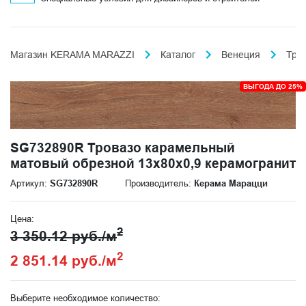
Магазин KERAMA MARAZZI
Каталог
Венеция
Тро
ВЫГОДА ДО 25%
SG732890R Тровазо карамельный
матовый обрезной 13x80x0,9 керамогранит
Артикул:
SG732890R
Производитель:
Керама Марацци
Цена:
2
3 350.12 руб./м
2
2 851.14 руб./м
Выберите необходимое количество: