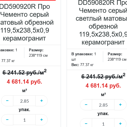
DD590820R Пр
DD590920R Про
Чементо серы
Чементо серый
светлый матов
атовый обрезной
обрезной
119,5x238,5x0,9
119,5x238,5x0,
керамогранит
керамогранит
паковке:
1
Размер:
В упаковке:
1
Размер:
238*119 см
шт
238*119 см
:
77.37 кг
Вес:
77.37 кг
2
6 241.52 руб./м
2
6 241.52 руб./м
4 681.14 руб.
4 681.14 руб.
м²
м²
−
+
−
+
упак.
упак.
−
+
−
+