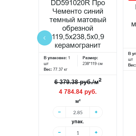
11R Про
DD591020R Про
серый
Чементо синий
атовый
темный матовый
м
ной
обрезной
,5x0,9
119,5x238,5x0,9
ранит
керамогранит
В у
Размер:
В упаковке:
1
Размер:
шт
119*119 см
шт
238*119 см
Вес
Вес:
77.37 кг
2
2
уб./м
6 379.38 руб./м
 руб.
4 784.84 руб.
м²
+
−
+
упак.
+
−
+