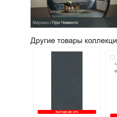
Марокко
/
Про Чементо
Другие товары коллекц
 25%
ВЫГОДА ДО 25%