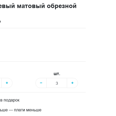
евый матовый обрезной
и
шт.
+
−
+
 в подарок
льше — плати меньше