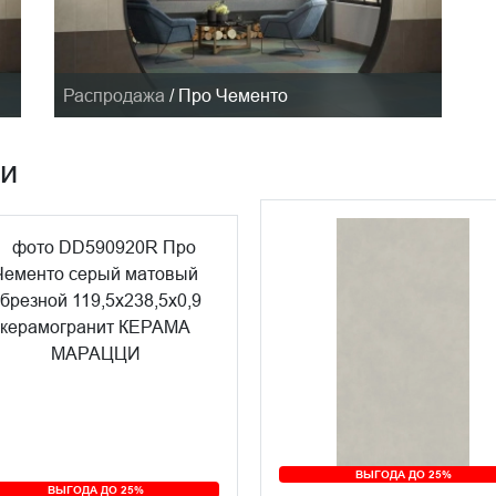
Распродажа
/
Про Чементо
ии
ВЫГОДА ДО 25%
ВЫГОДА ДО 25%