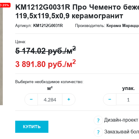
KM1212G0031R Про Чементо беж
О 25%
119,5x119,5x0,9 керамогранит
Артикул:
KM1212G0031R
Производитель:
Керама Марацц
Цена:
2
5 174.02 руб./м
2
3 891.80 руб./м
Выберите необходимое количество:
м²
упак.
−
+
−
Дизайн-проект
КУПИТЬ
Заказывай бо