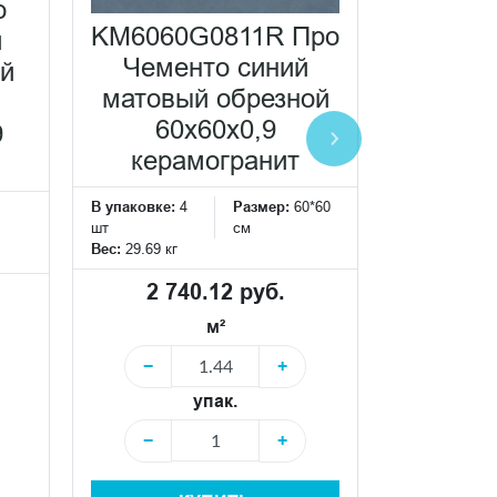
о
KM6060G0811R Про
KM60
й
Чементо синий
Про Че
ый
матовый обрезной
светл
60х60x0,9
обрезно
9
керамогранит
кера
В упаковке:
4
Размер:
60*60
В упаковке:
4
шт
см
шт
Вес:
29.69 кг
Вес:
29.69 кг
2 740.12 руб.
2 74
м²
−
+
−
упак.
−
+
−