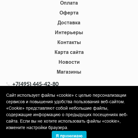
Оплата
Оферта
Доставка
Интерьеры
Контакты
Карта сайта
Новости
Магазины
+7(495) 445-42-80
+7(905) 555-02-09
Сайт использует файлы «cookie» с целью персонализации
сервисов и повышения удобства пользования веб-сайтом.
info@shopkm.ru
«Cookie» представляют собой небольшие файлы,
содержащие информацию о предыдущих посещениях веб-
© Copyright 2013-2026 KERAMA MARAZZI, ООО «Гамма
сайта. Если вы не хотите использовать файлы «cookie»,
Керамика»
измените настройки браузера.
Я принимаю