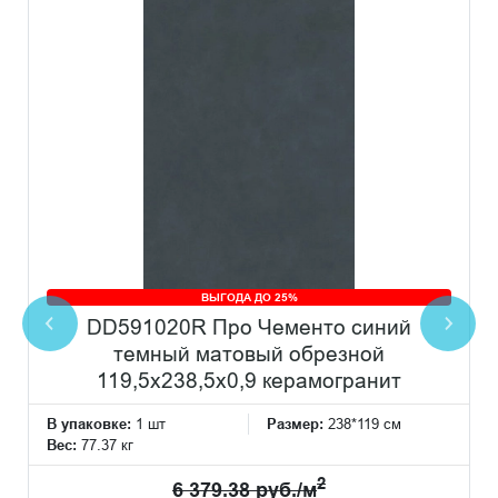
ВЫГОДА ДО 25%
DD591020R Про Чементо синий
темный матовый обрезной
119,5x238,5x0,9 керамогранит
В упаковке:
1 шт
Размер:
238*119 см
Вес:
77.37 кг
2
6 379.38 руб./м