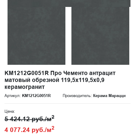
KM1212G0051R Про Чементо антрацит
матовый обрезной 119,5x119,5x0,9
керамогранит
Артикул:
KM1212G0051R
Производитель:
Керама Марацци
Цена:
2
5 424.12 руб./м
2
4 077.24 руб./м