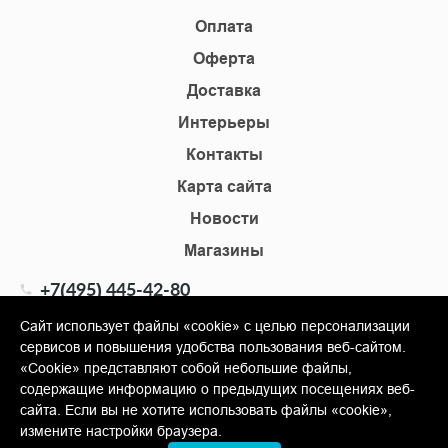
Оплата
Оферта
Доставка
Интерьеры
Контакты
Карта сайта
Новости
Магазины
+7(495) 445-42-80
+7(905) 555-02-09
Сайт использует файлы «cookie» с целью персонализации
сервисов и повышения удобства пользования веб-сайтом.
info@shopkm.ru
«Cookie» представляют собой небольшие файлы,
содержащие информацию о предыдущих посещениях веб-
© Copyright 2013-2026 KERAMA MARAZZI, ООО «Гамма
сайта. Если вы не хотите использовать файлы «cookie»,
Керамика»
измените настройки браузера.