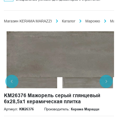
Магазин KERAMA MARAZZI
Каталог
Марокко
Маж
KM26376 Мажорель серый глянцевый
6x28,5x1 керамическая плитка
Артикул:
KM26376
Производитель:
Керама Марацци