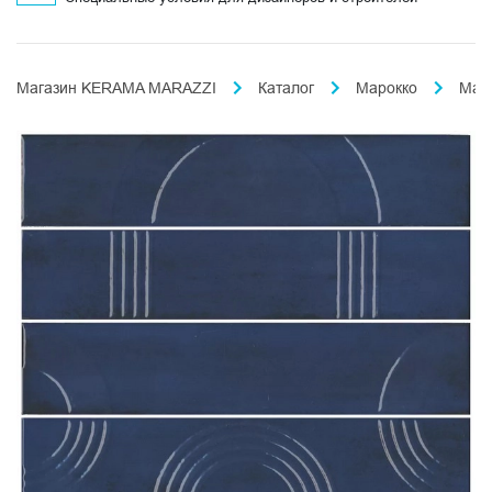
Магазин KERAMA MARAZZI
Каталог
Марокко
Маж