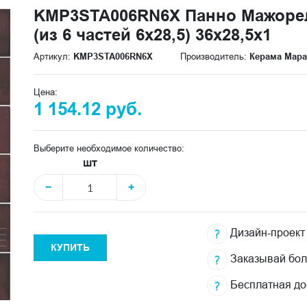
KMP3STA006RN6X Панно Мажоре
(из 6 частей 6х28,5) 36x28,5x1
Артикул:
KMP3STA006RN6X
Производитель:
Керама Мар
Цена:
1 154.12 руб.
Выберите необходимое количество:
шт
−
+
Дизайн-проект
КУПИТЬ
Заказывай бо
Бесплатная до