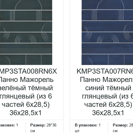
MP3STA008RN6X
KMP3STA007RN
Панно Мажорель
Панно Мажорел
зелёный тёмный
синий тёмный
глянцевый (из 6
глянцевый (из 
частей 6х28,5)
частей 6х28,5)
36x28,5x1
36x28,5x1
паковке:
1
Размер:
28*36
В упаковке:
1
Размер:
2
см
шт
см