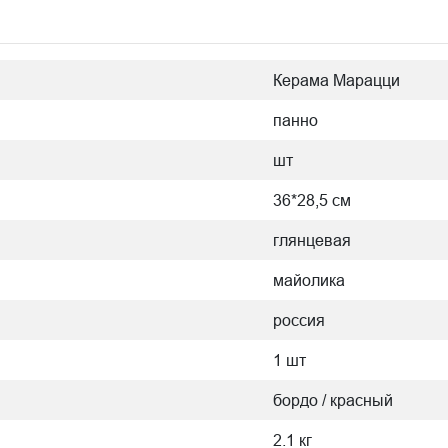
Керама Марацци
панно
шт
36*28,5 см
глянцевая
майолика
россия
1 шт
бордо / красный
2.1 кг