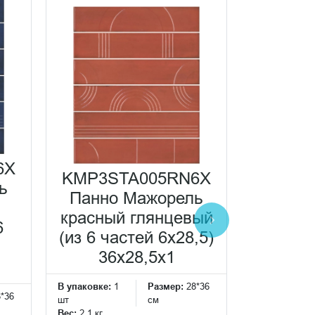
6X
KMP3STA005RN6X
KMP3S
ь
Панно Мажорель
Панно
красный глянцевый
серый
6
(из 6 частей 6х28,5)
(из 6 ч
36x28,5x1
36
В упаковке:
1
Размер:
28*36
В упаковке:
1
8*36
шт
см
шт
Вес:
2.1 кг
Вес:
2.1 кг