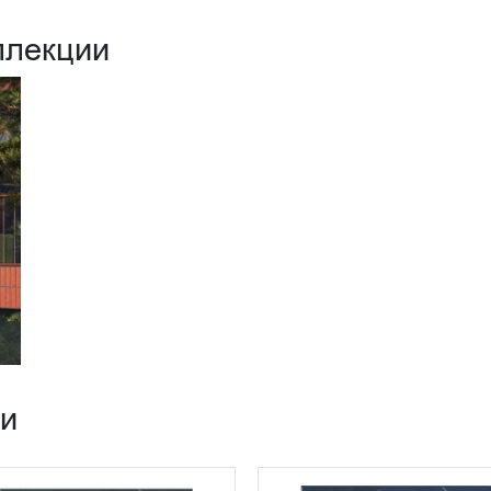
ллекции
ии