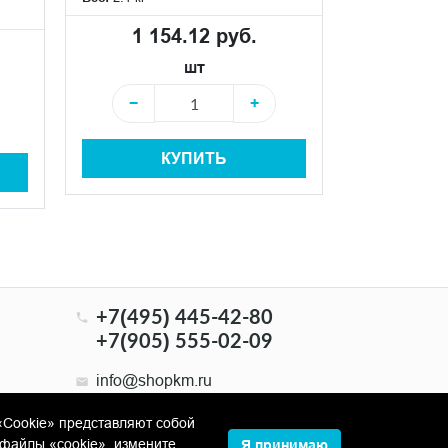
1 154.12 руб.
1 15
шт
−
+
−
КУПИТЬ
+7(495) 445-42-80
+7(905) 555-02-09
info@shopkm.ru
«Cookie» представляют собой
файлы «cookie», измените
Я принимаю