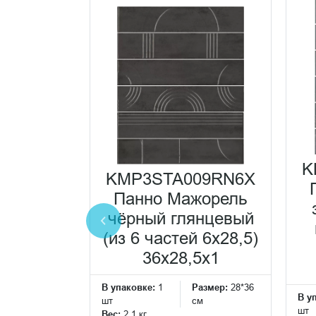
ажорель
K
нцевый
KMP3STA009RN6X
5x1
Панно Мажорель
еская
чёрный глянцевый
ка
(из 6 частей 6х28,5)
36x28,5x1
Размер:
28*6
см
В упаковке:
1
Размер:
28*36
В у
шт
см
шт
Вес:
2.1 кг