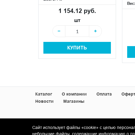
 руб.
Вес
1 154.12 руб.
шт
+
−
+
+
КУПИТЬ
Ь
Каталог
О компании
Оплата
Офер
Новости
Магазины
Сайт использует файлы «cookie» с целью персона
© Copyright 2013-2026 KERAMA MARAZZI, ООО 
небольшие файлы, содержащие информацию о пред