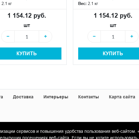
:
2.1 кг
Вес:
2.1 кг
1 154.12 руб.
1 154.12 руб.
шт
шт
−
+
−
+
КУПИТЬ
КУПИТЬ
та
Доставка
Интерьеры
Контакты
Карта сайта
лизации сервисов и повышения удобства пользования веб-сайтом. 
«Гамма Керамика»
ыдущих посещениях веб-сайта. Если вы не хотите использовать 