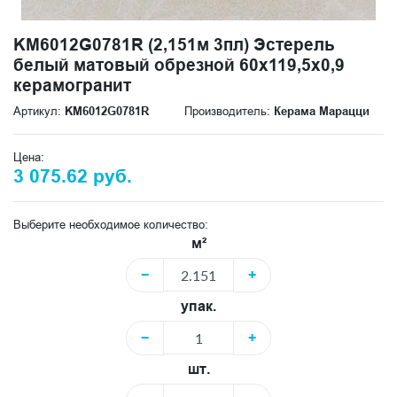
KM6012G0781R (2,151м 3пл) Эстерель
белый матовый обрезной 60x119,5x0,9
керамогранит
Артикул:
KM6012G0781R
Производитель:
Керама Марацци
Цена:
3 075.62 руб.
Выберите необходимое количество:
м²
−
+
упак.
−
+
шт.