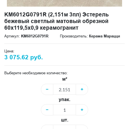
KM6012G0791R (2,151м 3пл) Эстерель
бежевый светлый матовый обрезной
60x119,5x0,9 керамогранит
Артикул:
KM6012G0791R
Производитель:
Керама Марацци
Цена:
3 075.62 руб.
Выберите необходимое количество:
м²
−
+
упак.
−
+
шт.