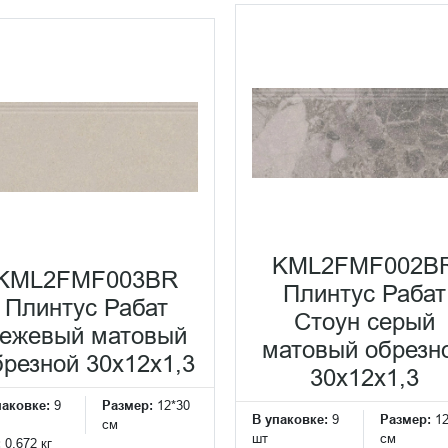
KML2FMF002B
KML2FMF003BR
Плинтус Рабат
Плинтус Рабат
Стоун серый
ежевый матовый
матовый обрезн
брезной 30x12x1,3
30x12x1,3
паковке:
9
Размер:
12*30
В упаковке:
9
Размер:
1
см
шт
см
:
0.672 кг