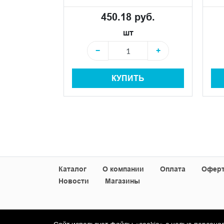
 руб.
450.18 руб.
шт
+
−
+
КУПИТЬ
+
Ь
Каталог
О компании
Оплата
Офер
Новости
Магазины