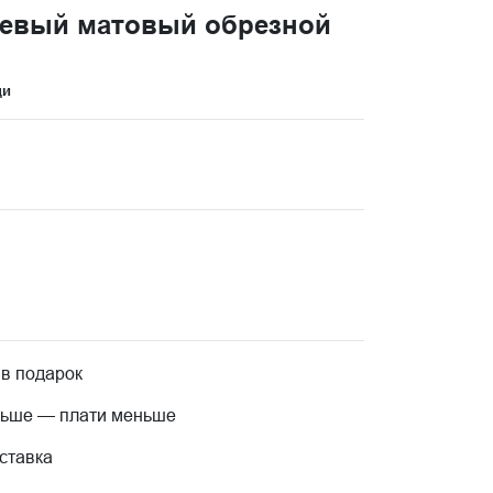
жевый матовый обрезной
ци
 в подарок
льше — плати меньше
ставка