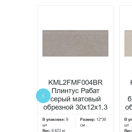
0011R
тоун
атовый
KML2FMF004BR
0x60x0,9
Плинтус Рабат
еская
серый матовый
б
ка
обрезной 30x12x1,3
о
Размер:
60*30
В упаковке:
9
Размер:
12*30
В у
см
шт
см
шт
Вес:
0.672 кг
Вес