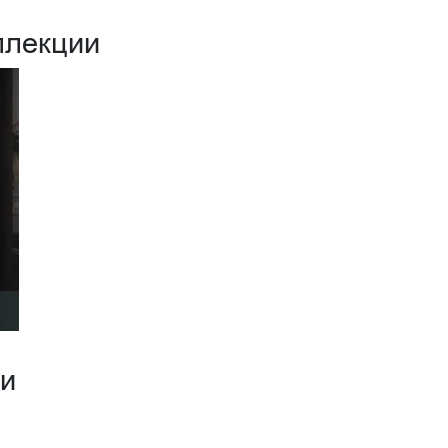
ллекции
ии