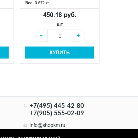
Вес:
0.672 кг
Вес:
1.274 кг
450.18 руб.
762
шт
−
+
−
КУПИТЬ
+7(495) 445-42-80
+7(905) 555-02-09
info@shopkm.ru