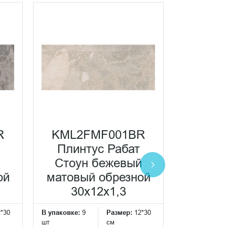
R
KML2FMF001BR
KMD2
Плинтус Рабат
Рабат
Стоун бежевый
серы
ой
матовый обрезной
обрезно
30x12x1,3
2*30
В упаковке:
9
Размер:
12*30
В упаковке:
7
шт
см
шт