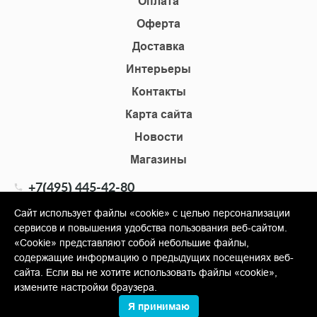
Оплата
Оферта
Доставка
Интерьеры
Контакты
Карта сайта
Новости
Магазины
+7(495) 445-42-80
+7(905) 555-02-09
Сайт использует файлы «cookie» с целью персонализации
сервисов и повышения удобства пользования веб-сайтом.
info@shopkm.ru
«Cookie» представляют собой небольшие файлы,
содержащие информацию о предыдущих посещениях веб-
© Copyright 2013-2026 KERAMA MARAZZI, ООО «Гамма
сайта. Если вы не хотите использовать файлы «cookie»,
Керамика»
измените настройки браузера.
Я принимаю