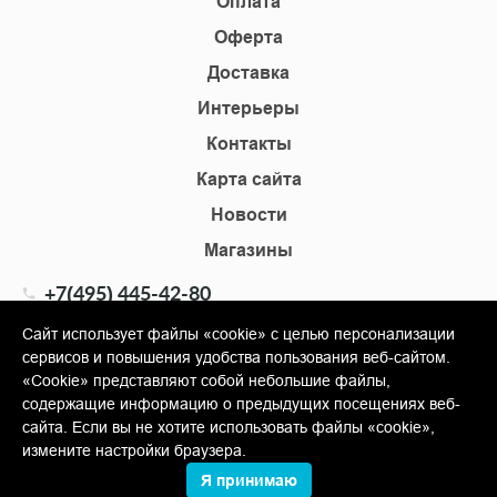
Оплата
Оферта
Доставка
Интерьеры
Контакты
Карта сайта
Новости
Магазины
+7(495) 445-42-80
+7(905) 555-02-09
Сайт использует файлы «cookie» с целью персонализации
сервисов и повышения удобства пользования веб-сайтом.
info@shopkm.ru
«Cookie» представляют собой небольшие файлы,
содержащие информацию о предыдущих посещениях веб-
© Copyright 2013-2026 KERAMA MARAZZI, ООО «Гамма
сайта. Если вы не хотите использовать файлы «cookie»,
Керамика»
измените настройки браузера.
Я принимаю