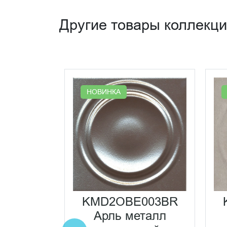
Другие товары коллекц
НОВИНКА
0001R
жевый
KMD2OBE003BR
атовый
Арль металл
0x120x1