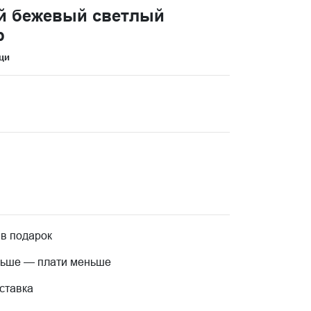
й бежевый светлый
р
ци
 в подарок
льше — плати меньше
ставка