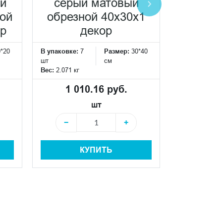
60
ый
серый матовый
кера
ной
обрезной 40x30x1
ор
декор
В упаковке:
4
шт
0*20
В упаковке:
7
Размер:
30*40
Вес:
29.69 кг
шт
см
Вес:
2.071 кг
2 66
1 010.16 руб.
шт
−
−
+
−
КУПИТЬ