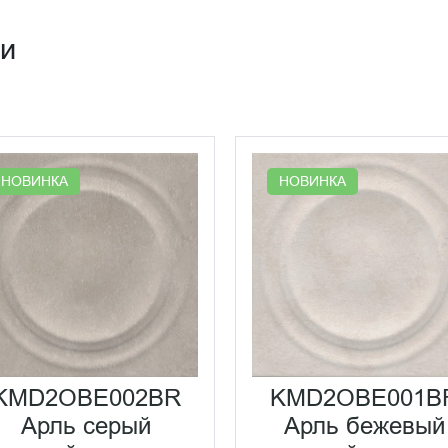
ии
НОВИНКА
НОВИНКА
KMD2OBE002BR
KMD2OBE001B
Арль серый
Арль бежевый