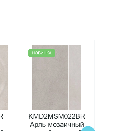
НОВИНК
НОВИНКА
KM60
Арл
R
KMD2MSM022BR
матовы
Арль мозаичный