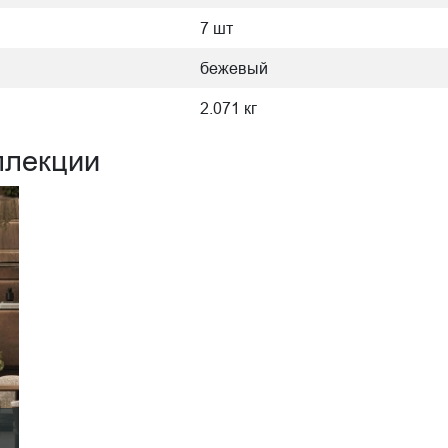
7 шт
бежевый
2.071 кг
ллекции