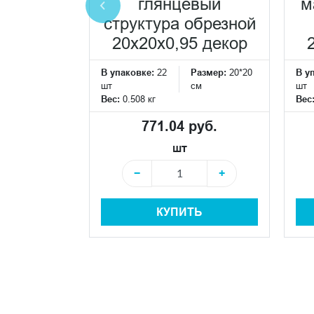
глянцевый
м
еская
структура обрезной
ка
20x20x0,95 декор
Размер:
120*40
см
В упаковке:
22
Размер:
20*20
В у
шт
см
шт
Вес:
0.508 кг
Вес
 руб.
771.04 руб.
шт
+
−
+
+
КУПИТЬ
Ь