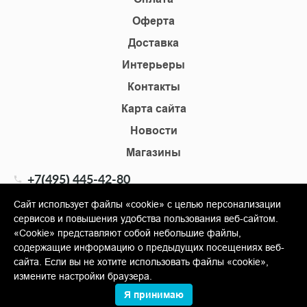
Оферта
Доставка
Интерьеры
Контакты
Карта сайта
Новости
Магазины
+7(495) 445-42-80
+7(905) 555-02-09
Сайт использует файлы «cookie» с целью персонализации
сервисов и повышения удобства пользования веб-сайтом.
info@shopkm.ru
«Cookie» представляют собой небольшие файлы,
содержащие информацию о предыдущих посещениях веб-
© Copyright 2013-2026 KERAMA MARAZZI, ООО «Гамма
сайта. Если вы не хотите использовать файлы «cookie»,
Керамика»
измените настройки браузера.
Я принимаю