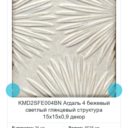
KMD2SFE004BN Агдаль 4 бежевый
светлый глянцевый структура
15x15x0,9 декор
В упаковке:
34 шт
Размер:
15*15 см