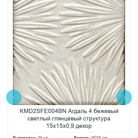
KMD2SFE004BN Агдаль 4 бежевый
светлый глянцевый структура
15x15x0,9 декор
В упаковке:
34 шт
Размер:
15*15 см