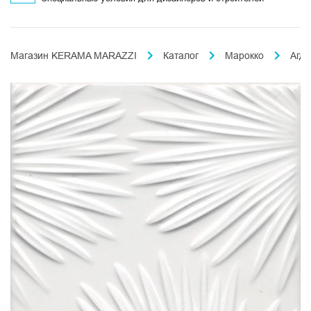
Магазин KERAMA MARAZZI
Каталог
Марокко
Агда