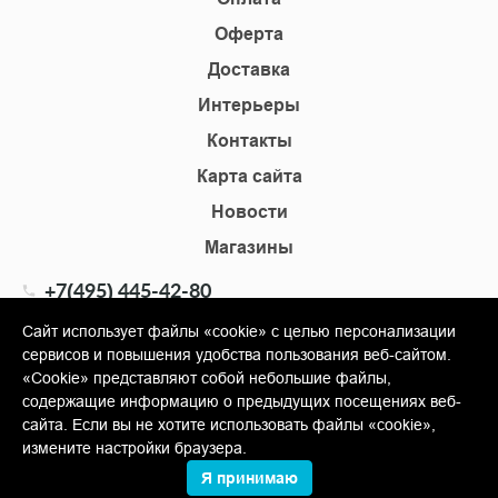
Оферта
Доставка
Интерьеры
Контакты
Карта сайта
Новости
Магазины
+7(495) 445-42-80
+7(905) 555-02-09
Сайт использует файлы «cookie» с целью персонализации
сервисов и повышения удобства пользования веб-сайтом.
info@shopkm.ru
«Cookie» представляют собой небольшие файлы,
содержащие информацию о предыдущих посещениях веб-
© Copyright 2013-2026 KERAMA MARAZZI, ООО «Гамма
сайта. Если вы не хотите использовать файлы «cookie»,
Керамика»
измените настройки браузера.
Я принимаю