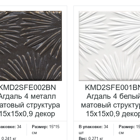
KMD2SFE002BN
KMD2SFE001B
Агдаль 4 металл
Агдаль 4 белы
атовый структура
матовый структу
15x15x0,9 декор
15x15x0,9 деко
паковке:
34
Размер:
15*15
В упаковке:
34
Размер:
1
см
шт
см
:
0.241 кг
Вес:
0.271 кг