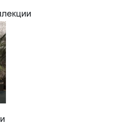
ллекции
ии