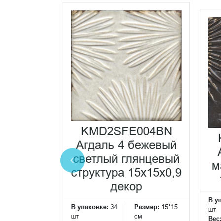
0121N
белый
KMD2SFE004BN
ый
Агдаль 4 бежевый
0,69
светлый глянцевый
еская
м
структура 15x15x0,9
ка
декор
Размер:
15*15
В у
см
В упаковке:
34
Размер:
15*15
шт
шт
см
Вес