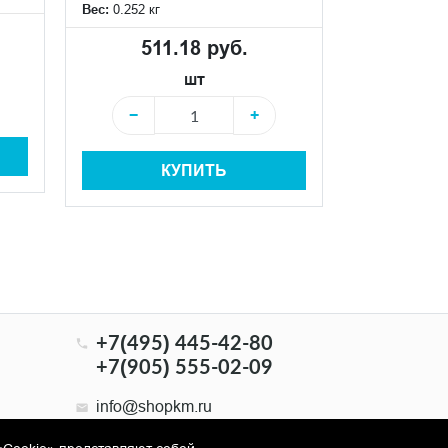
Вес:
0.252 кг
Вес:
0.241 кг
511.18 руб.
511
шт
−
+
−
КУПИТЬ
+7(495) 445-42-80
+7(905) 555-02-09
info@shopkm.ru