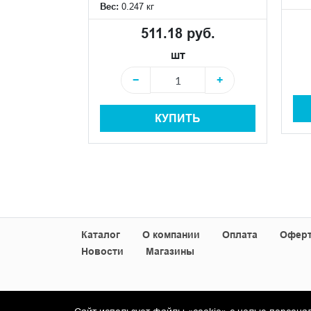
Вес:
0.247 кг
 руб.
511.18 руб.
шт
+
−
+
+
КУПИТЬ
Ь
Каталог
О компании
Оплата
Офер
Новости
Магазины