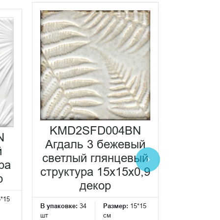
KMD2SFD004BN
KMD2
N
Агдаль 3 бежевый
Агдал
й
светлый глянцевый
гл
ра
структура 15x15x0,9
структу
р
декор
5*15
В упаковке:
34
Размер:
15*15
В упаковке:
3
шт
см
шт