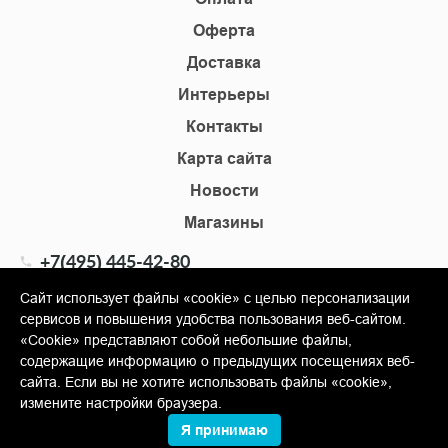
Оферта
Доставка
Интерьеры
Контакты
Карта сайта
Новости
Магазины
+7(495) 445-42-80
+7(905) 555-02-09
Сайт использует файлы «cookie» с целью персонализации
сервисов и повышения удобства пользования веб-сайтом.
info@shopkm.ru
«Cookie» представляют собой небольшие файлы,
содержащие информацию о предыдущих посещениях веб-
© Copyright 2013-2026 KERAMA MARAZZI, ООО «Гамма
сайта. Если вы не хотите использовать файлы «cookie»,
Керамика»
измените настройки браузера.
Я принимаю