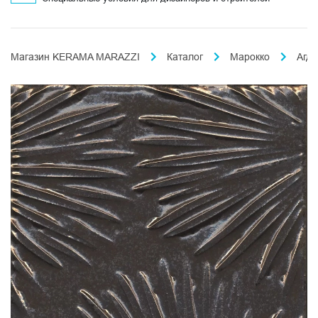
Магазин KERAMA MARAZZI
Каталог
Марокко
Агда