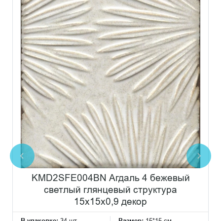
KMD2SFE004BN Агдаль 4 бежевый
светлый глянцевый структура
15x15x0,9 декор
В упаковке:
34 шт
Размер:
15*15 см