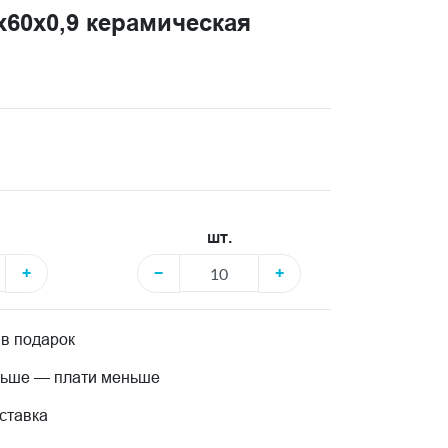
60x0,9 керамическая
шт.
+
−
+
 в подарок
льше — плати меньше
ставка