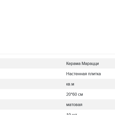
Керама Марацци
Настенная плитка
кв.м
20*60 см
матовая
10 шт