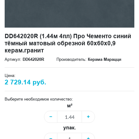
DD642020R (1.44м 4пл) Про Чементо синий
тёмный матовый обрезной 60x60x0,9
керам.гранит
Артикул:
DD642020R
Производитель:
Керама Марацци
Цена:
2 729.14 руб.
Выберите необходимое количество:
м²
−
+
упак.
−
+