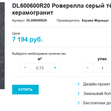
DL600600R20 Роверелла серый т
керамогранит
Артикул:
DL600600R20
Производитель:
Керама Марацци
Цена:
7 194 руб.
Выберите необходимое количество:
м²
упак.
−
+
−
Дизайн-проект
КУПИТЬ
Заказывай бо
Бесплатная до