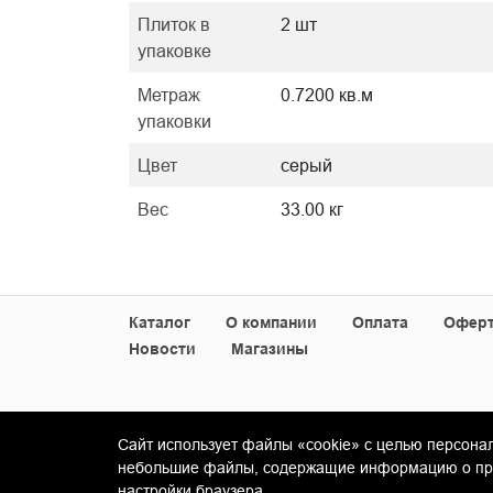
Плиток в
2 шт
упаковке
Метраж
0.7200 кв.м
упаковки
Цвет
серый
Вес
33.00 кг
Каталог
О компании
Оплата
Офер
Новости
Магазины
Сайт использует файлы «cookie» с целью персона
© Copyright 2013-2026 KERAMA MARAZZI, ООО 
небольшие файлы, содержащие информацию о пред
настройки браузера.