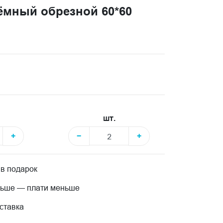
ёмный обрезной 60*60
шт.
+
−
+
 в подарок
льше — плати меньше
ставка