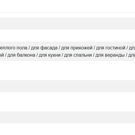
я теплого пола / для фасада / для прихожей / для гостиной 
ой / для балкона / для кухни / для спальни / для веранды / д