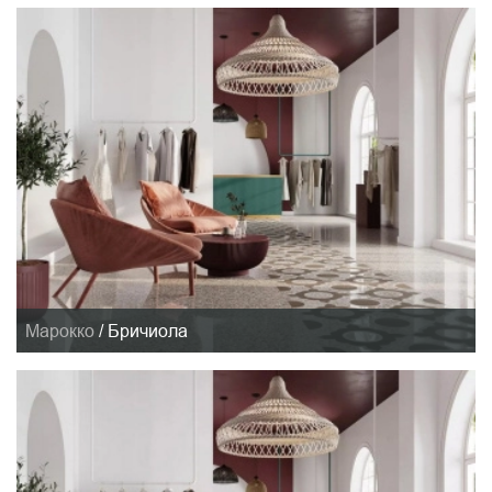
Марокко
/
Бричиола