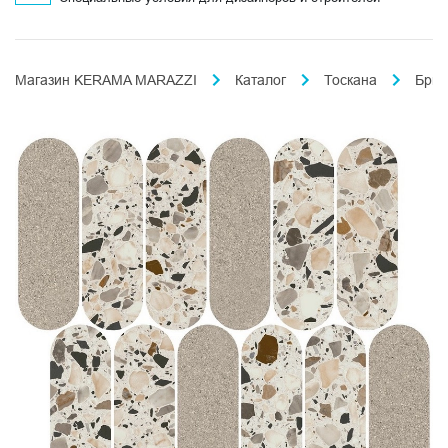
Магазин KERAMA MARAZZI
Каталог
Тоскана
Брич