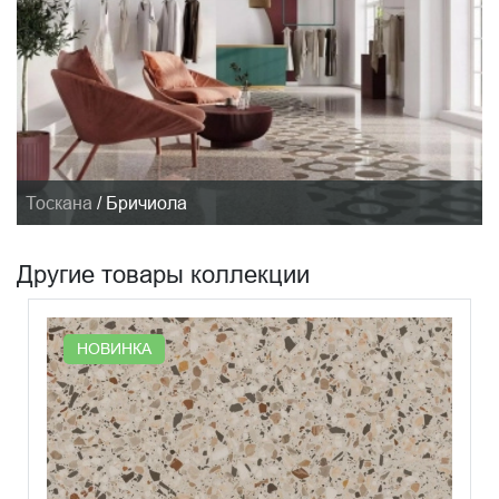
Тоскана
/
Бричиола
Другие товары коллекции
НОВИНКА