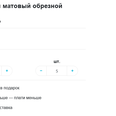
 матовый обрезной
и
шт.
+
−
+
 в подарок
льше — плати меньше
ставка