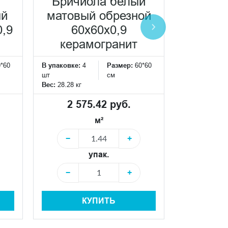
Бричиола белый
фро
ый
матовый обрезной
клеена
0,9
60x60x0,9
кор
керамогранит
матовы
0*60
В упаковке:
4
Размер:
60*60
33
шт
см
Вес:
28.28 кг
В упаковке:
4
шт
2 575.42 руб.
Вес:
4.688 кг
м²
3 15
−
+
упак.
−
−
+
КУПИТЬ