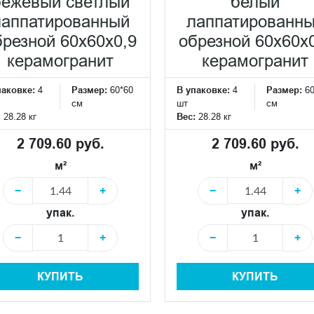
бежевый светлый
белый
лаппатированный
лаппатированн
брезной 60x60x0,9
обрезной 60x60x
керамогранит
керамогранит
паковке:
4
Размер:
60*60
В упаковке:
4
Размер:
6
см
шт
см
:
28.28 кг
Вес:
28.28 кг
2 709.60 руб.
2 709.60 руб.
м²
м²
−
+
−
+
упак.
упак.
−
+
−
+
КУПИТЬ
КУПИТЬ