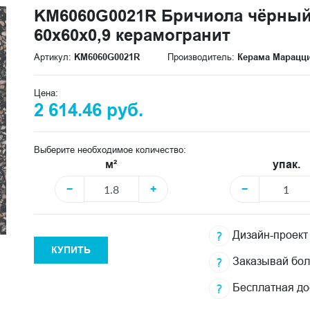
KM6060G0021R Бричиола чёрный
60x60x0,9 керамогранит
Артикул:
KM6060G0021R
Производитель:
Керама Марацц
Цена:
2 614.46 руб.
Выберите необходимое количество:
м²
упак.
−
+
−
Дизайн-проект
КУПИТЬ
Заказывай бо
Бесплатная до