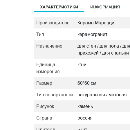
ХАРАКТЕРИСТИКИ
ИНФОРМАЦИЯ
Производитель
Керама Марацци
Тип
керамогранит
Назначение
для стен / для пола / дл
прихожей / для спальни
Единица
кв.м
измерения
Размер
60*60 см
Тип поверхности
натуральная / матовая
Рисунок
камень
Страна
россия
Плиток в
5 шт