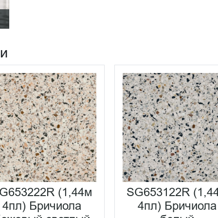
ии
G653222R (1,44м
SG653122R (1,4
4пл) Бричиола
4пл) Бричиола