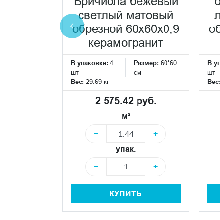
 белый
Бричиола бежевый
брезной
светлый матовый
0,9
обрезной 60x60x0,9
о
ранит
керамогранит
Размер:
60*60
В упаковке:
4
Размер:
60*60
В у
см
шт
см
шт
Вес:
29.69 кг
Вес
 руб.
2 575.42 руб.
м²
+
−
+
упак.
+
−
+
Ь
КУПИТЬ