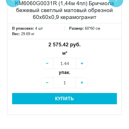
KM6060G0031R (1,44м 4пл) Бричиола
бежевый светлый матовый обрезной
60x60x0,9 керамогранит
В упаковке:
4 шт
Размер:
60*60 см
Вес:
29.69 кг
2 575.42 руб.
м²
−
+
упак.
−
+
КУПИТЬ