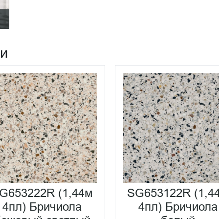
ии
G653222R (1,44м
SG653122R (1,4
4пл) Бричиола
4пл) Бричиола