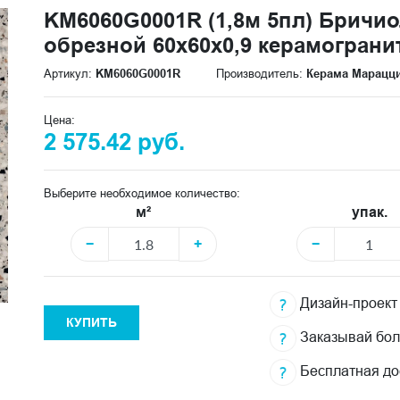
KM6060G0001R (1,8м 5пл) Бричи
обрезной 60x60x0,9 керамограни
Артикул:
KM6060G0001R
Производитель:
Керама Марацц
Цена:
2 575.42 руб.
Выберите необходимое количество:
м²
упак.
−
+
−
Дизайн-проект
КУПИТЬ
Заказывай бо
Бесплатная до