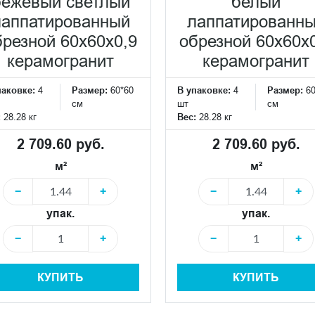
бежевый светлый
белый
лаппатированный
лаппатированн
брезной 60x60x0,9
обрезной 60x60x
керамогранит
керамогранит
паковке:
4
Размер:
60*60
В упаковке:
4
Размер:
6
см
шт
см
:
28.28 кг
Вес:
28.28 кг
2 709.60 руб.
2 709.60 руб.
м²
м²
−
+
−
+
упак.
упак.
−
+
−
+
КУПИТЬ
КУПИТЬ