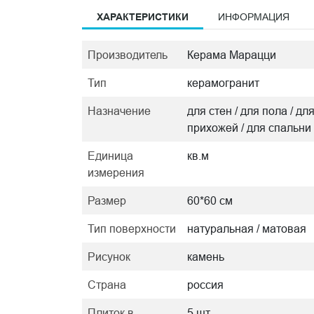
ХАРАКТЕРИСТИКИ
ИНФОРМАЦИЯ
Производитель
Керама Марацци
Тип
керамогранит
Назначение
для стен / для пола / дл
прихожей / для спальни
Единица
кв.м
измерения
Размер
60*60 см
Тип поверхности
натуральная / матовая
Рисунок
камень
Страна
россия
Плиток в
5 шт