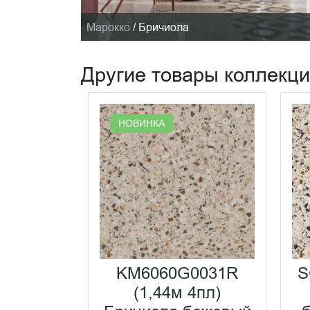
Марокко
/
Бричиола
Другие товары коллекц
НОВИНКА
KM6060G0031R
S
(1,44м 4пл)
01RALT