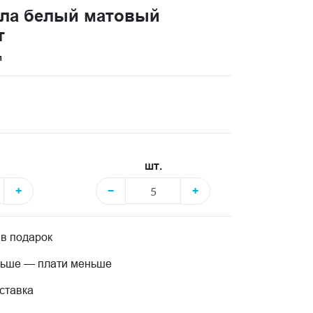
ола белый матовый
т
и
шт.
+
−
+
 в подарок
льше — плати меньше
ставка