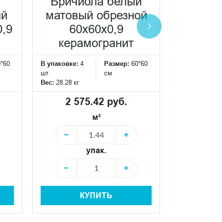
Бричиола белый
фро
ый
матовый обрезной
клеена
0,9
60x60x0,9
кор
керамогранит
матовы
0*60
В упаковке:
4
Размер:
60*60
33
шт
см
Вес:
28.28 кг
В упаковке:
4
шт
2 575.42 руб.
Вес:
4.688 кг
м²
3 15
−
+
упак.
−
−
+
КУПИТЬ