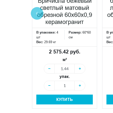
Бричиола бежевый
енок
светлый матовый
 белый
обрезной 60x60x0,9
о
брезной
керамогранит
x0,9
В упаковке:
4
Размер:
60*60
В у
шт
см
шт
Размер:
10*60
Вес:
29.69 кг
Вес
см
2 575.42 руб.
руб.
м²
−
+
+
упак.
−
+
Ь
КУПИТЬ