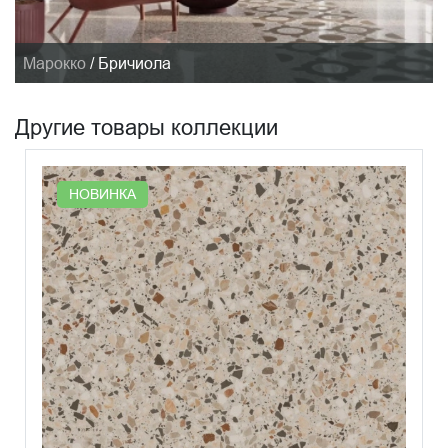
Марокко
/
Бричиола
Другие товары коллекции
НОВИНКА