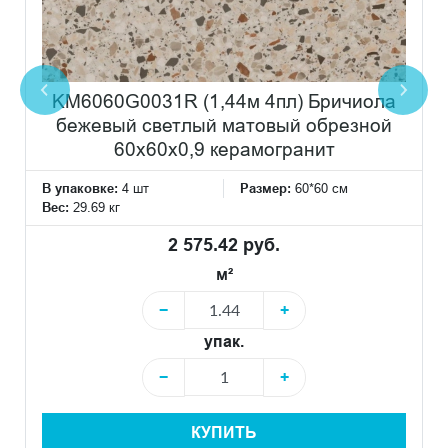
KM6060G0031R (1,44м 4пл) Бричиола
бежевый светлый матовый обрезной
60x60x0,9 керамогранит
В упаковке:
4 шт
Размер:
60*60 см
Вес:
29.69 кг
2 575.42 руб.
м²
−
+
упак.
−
+
КУПИТЬ