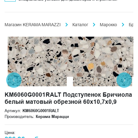
Магазин KERAMA MARAZZI
Каталог
Марокко
Бри
KM6060G0001RALT Подступенок Бричиола
белый матовый обрезной 60x10,7x0,9
Артикул:
KM6060G0001RALT
Производитель:
Керама Марацци
Цена: