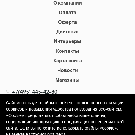
О компании
Оплата
Оферта
Доставка
Интерьеры
Контакты
Карта сайта
Новости
Магазины
+7(495) 445-42-80
+7(905) 555-02-09
Сайт использует файлы «cookie» с целью персонализации
сервисов и повышения удобства пользования веб-сайтом.
info@shopkm.ru
«Cookie» представляют собой небольшие файлы,
содержащие информацию о предыдущих посещениях веб-
© Copyright 2013-2026 KERAMA MARAZZI, ООО «Гамма
сайта. Если вы не хотите использовать файлы «cookie»,
Керамика»
измените настройки браузера.