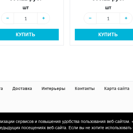
шт
шт
−
+
−
+
КУПИТЬ
КУПИТЬ
та
Доставка
Интерьеры
Контакты
Карта сайта
лизации сервисов и повышения удобства пользования веб-сайтом. 
«Гамма Керамика»
ыдущих посещениях веб-сайта. Если вы не хотите использовать 