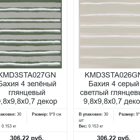
KMD3STA027GN
KMD3STA026G
Бахия 4 зелёный
Бахия 4 серый
глянцевый
светлый глянцев
9,8x9,8x0,7 декор
9,8x9,8x0,7 дек
паковке:
30
Размер:
9*9 см
В упаковке:
30
Размер:
9*
шт
:
0.153 кг
Вес:
0.153 кг
306.22 руб.
306.22 руб.