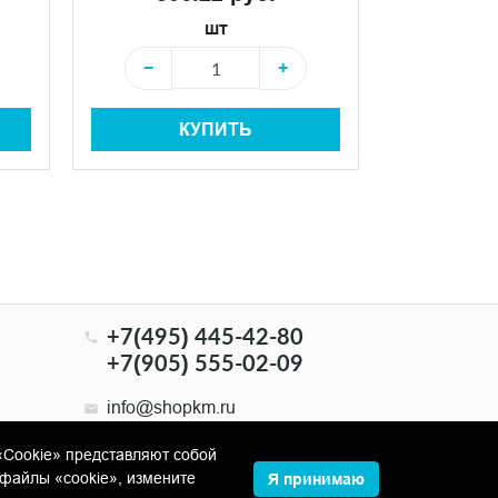
шт
−
+
−
КУПИТЬ
+7(495) 445-42-80
+7(905) 555-02-09
info@shopkm.ru
«Cookie» представляют собой
файлы «cookie», измените
Я принимаю