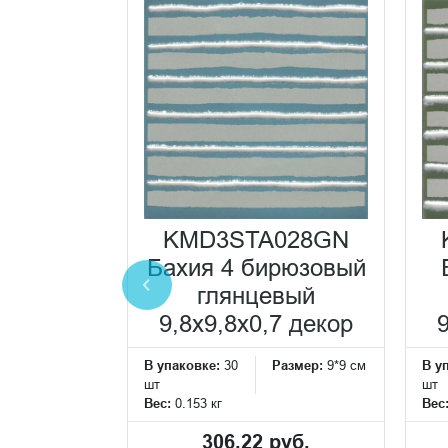
0030N
жевый
янцевый
KMD3STA028GN
 из 12
Бахия 4 бирюзовый
x9,8x0,7
глянцевый
ранит
9,8x9,8x0,7 декор
Размер:
9*9 см
В упаковке:
30
Размер:
9*9 см
В у
шт
шт
Вес:
0.153 кг
Вес
 руб.
306.22 руб.