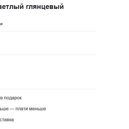
ветлый глянцевый
ци
 в подарок
льше — плати меньше
ставка