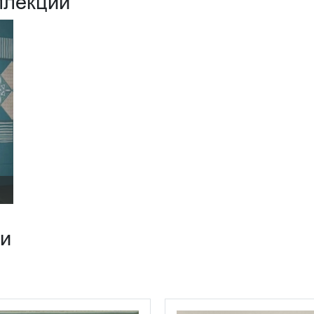
ллекции
ии