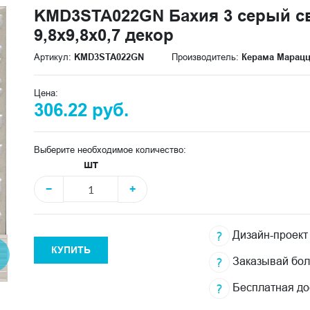
KMD3STA022GN Бахия 3 серый с
9,8x9,8x0,7 декор
Артикул:
KMD3STA022GN
Производитель:
Керама Марац
Цена:
306.22 руб.
Выберите необходимое количество:
шт
−
+
Дизайн-проект
КУПИТЬ
Заказывай бо
Бесплатная до