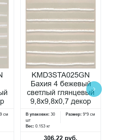
N
KMD3STA025GN
KMD3
Бахия 4 бежевый
Бахия 
ый
светлый глянцевый
гл
ор
9,8x9,8x0,7 декор
9,8x9,
9 см
В упаковке:
30
Размер:
9*9 см
В упаковке:
3
шт
шт
Вес:
0.153 кг
Вес:
0.153 кг
306.22 руб.
306