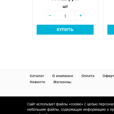
шт
+
−
+
КУПИТЬ
+
Ь
Каталог
О компании
Оплата
Офер
Новости
Магазины
Сайт использует файлы «cookie» с целью персона
© Copyright 2013-2026 KERAMA MARAZZI, ООО 
небольшие файлы, содержащие информацию о пред