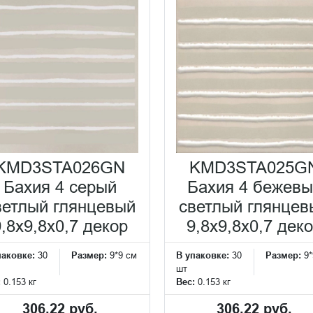
KMD3STA026GN
KMD3STA025G
Бахия 4 серый
Бахия 4 бежевы
ветлый глянцевый
светлый глянцев
9,8x9,8x0,7 декор
9,8x9,8x0,7 дек
паковке:
30
Размер:
9*9 см
В упаковке:
30
Размер:
9*
шт
:
0.153 кг
Вес:
0.153 кг
306.22 руб.
306.22 руб.