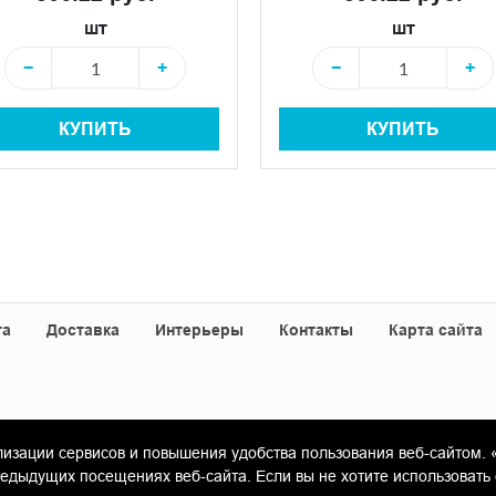
шт
шт
−
+
−
+
КУПИТЬ
КУПИТЬ
та
Доставка
Интерьеры
Контакты
Карта сайта
лизации сервисов и повышения удобства пользования веб-сайтом. 
«Гамма Керамика»
ыдущих посещениях веб-сайта. Если вы не хотите использовать 