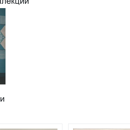
ллекции
ии