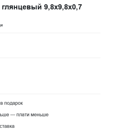
глянцевый 9,8x9,8x0,7
ци
 в подарок
льше — плати меньше
ставка