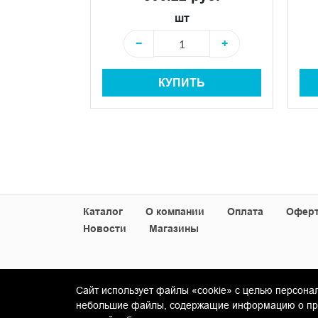
шт
+
−
+
КУПИТЬ
+
Ь
Каталог
О компании
Оплата
Офер
Новости
Магазины
Сайт использует файлы «cookie» с целью персона
© Copyright 2013-2026 KERAMA MARAZZI, ООО 
небольшие файлы, содержащие информацию о пред