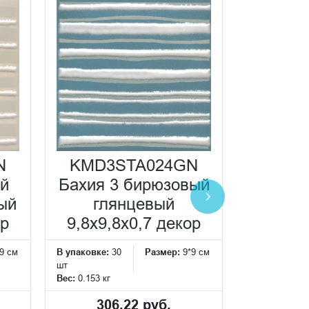
N
KMD3STA024GN
KMD3
й
Бахия 3 бирюзовый
Бахия
ый
глянцевый
гл
ор
9,8x9,8x0,7 декор
9,8x9,
9 см
В упаковке:
30
Размер:
9*9 см
В упаковке:
3
шт
шт
Вес:
0.153 кг
Вес:
0.153 кг
306.22 руб.
306