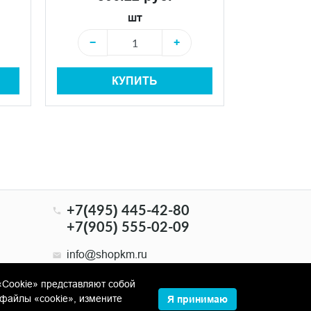
шт
−
+
−
КУПИТЬ
+7(495) 445-42-80
+7(905) 555-02-09
info@shopkm.ru
«Cookie» представляют собой
файлы «cookie», измените
Я принимаю