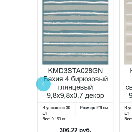
0030N
жевый
янцевый
KMD3STA028GN
 из 12
Бахия 4 бирюзовый
x9,8x0,7
глянцевый
с
ранит
9,8x9,8x0,7 декор
Размер:
9*9 см
В упаковке:
30
Размер:
9*9 см
В у
шт
шт
Вес:
0.153 кг
Вес
 руб.
306.22 руб.