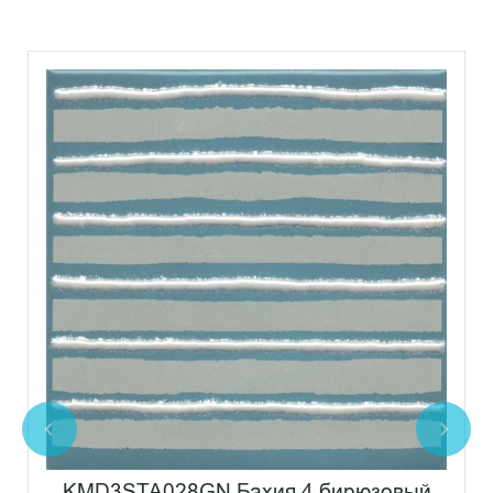
KMD3STA028GN Бахия 4 бирюзовый