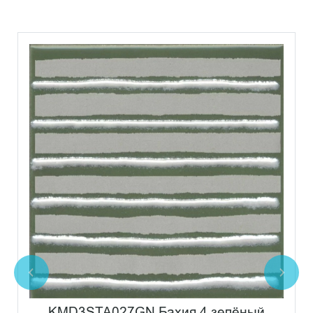
KMD3STA027GN Бахия 4 зелёный