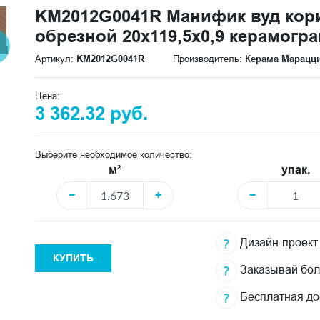
KM2012G0041R Манифик вуд ко
обрезной 20x119,5x0,9 керамогр
Артикул:
KM2012G0041R
Производитель:
Керама Марацц
Цена:
3 362.32 руб.
Выберите необходимое количество:
м²
упак.
−
+
−
Дизайн-проект
КУПИТЬ
Заказывай бо
Бесплатная до