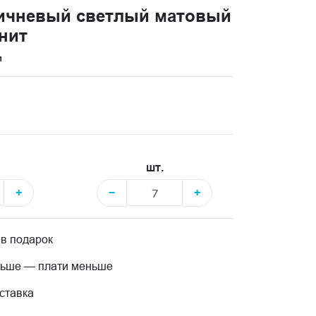
ричневый светлый матовый
анит
и
шт.
+
−
+
 в подарок
льше — плати меньше
ставка