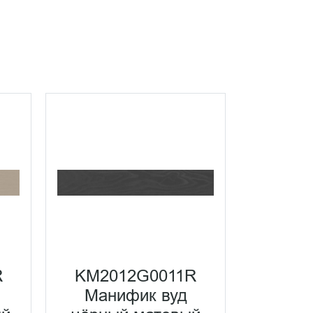
R
KM2012G0011R
KM20
Манифик вуд
Манифи