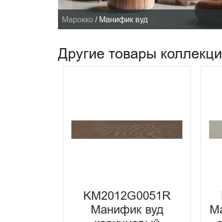
Марокко
/
Манифик вуд
Другие товары коллекц
KM2012G0051R
0001R
Манифик вуд
М
д белый