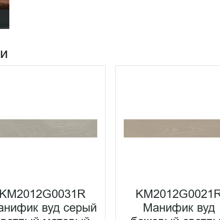
ии
KM2012G0031R
KM2012G0021
анифик вуд серый
Манифик вуд