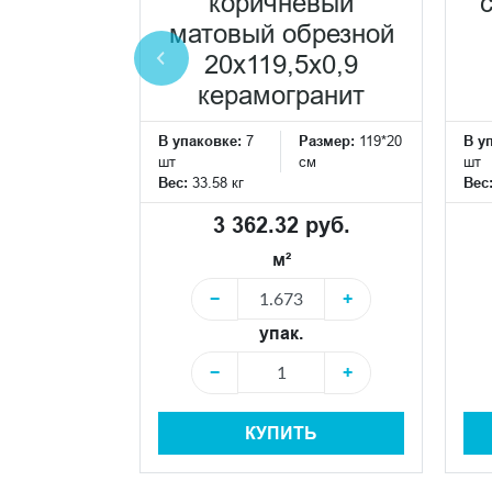
коричневый
брезной
матовый обрезной
5x0,9
20x119,5x0,9
ранит
керамогранит
Размер:
119*20
В упаковке:
7
Размер:
119*20
В у
см
шт
см
шт
Вес:
33.58 кг
Вес
 руб.
3 362.32 руб.
м²
+
−
+
упак.
+
−
+
Ь
КУПИТЬ