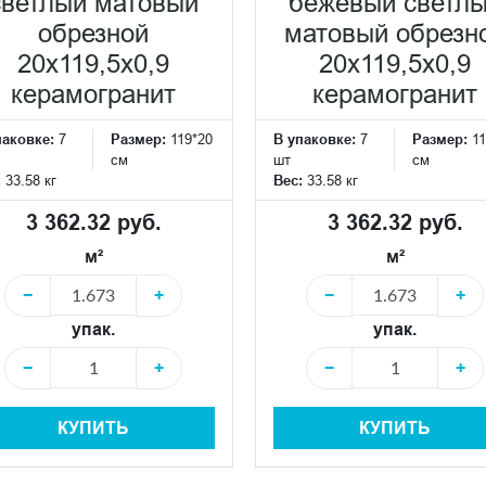
светлый матовый
бежевый светл
обрезной
матовый обрезн
20x119,5x0,9
20x119,5x0,9
керамогранит
керамогранит
паковке:
7
Размер:
119*20
В упаковке:
7
Размер:
11
см
шт
см
:
33.58 кг
Вес:
33.58 кг
3 362.32 руб.
3 362.32 руб.
м²
м²
−
+
−
+
упак.
упак.
−
+
−
+
КУПИТЬ
КУПИТЬ