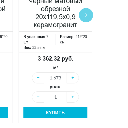
ый
чёрный матовый
матовы
ой
обрезной
20x
20x119,5x0,9
кера
керамогранит
В упаковке:
7
9*20
В упаковке:
7
Размер:
119*20
шт
шт
см
Вес:
33.58 кг
Вес:
33.58 кг
3 36
3 362.32 руб.
м²
−
−
+
упак.
−
−
+
КУПИТЬ