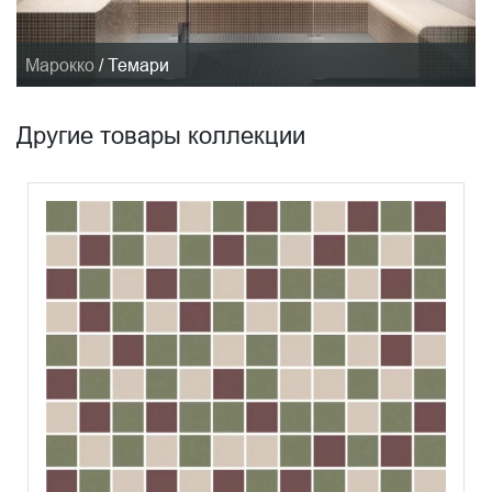
Марокко
/
Темари
Другие товары коллекции