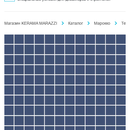
Магазин KERAMA MARAZZI
Каталог
Марокко
Тем