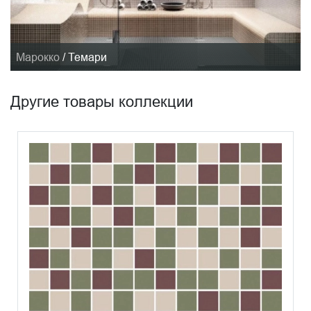
Марокко
/
Темари
Другие товары коллекции